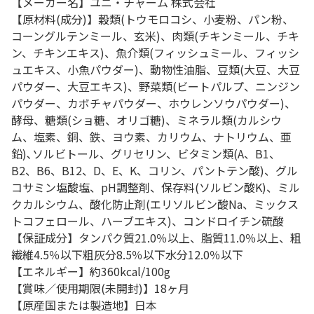
【メーカー名】ユニ・チャーム 株式会社
【原材料(成分)】穀類(トウモロコシ、小麦粉、パン粉、
コーングルテンミール、玄米)、肉類(チキンミール、チキ
ン、チキンエキス)、魚介類(フィッシュミール、フィッシ
ュエキス、小魚パウダー)、動物性油脂、豆類(大豆、大豆
パウダー、大豆エキス)、野菜類(ビートパルプ、ニンジン
パウダー、カボチャパウダー、ホウレンソウパウダー)、
酵母、糖類(ショ糖、オリゴ糖)、ミネラル類(カルシウ
ム、塩素、銅、鉄、ヨウ素、カリウム、ナトリウム、亜
鉛)､ソルビトール、グリセリン、ビタミン類(A、B1、
B2、B6、B12、D、E、K、コリン、パントテン酸)、グル
コサミン塩酸塩、pH調整剤、保存料(ソルビン酸K)、ミル
クカルシウム、酸化防止剤(エリソルビン酸Na、ミックス
トコフェロール、ハーブエキス)、コンドロイチン硫酸
【保証成分】タンパク質21.0％以上、脂質11.0％以上、粗
繊維4.5％以下粗灰分8.5％以下水分12.0％以下
【エネルギー】約360kcal/100g
【賞味／使用期限(未開封)】18ヶ月
【原産国または製造地】日本