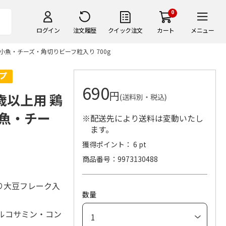
0
ログイン
注文履歴
クイック注文
カート
メニュー
小魚・チーズ・角切りビーフ粒入り 700g
690
円
歳以上用 鶏
(送料別・税込)
魚・チー
※配送先により送料は変動いたし
ます。
獲得ポイント： 6 pt
商品番号
9973130488
り大豆フレーク入
数量
ルコサミン・コン