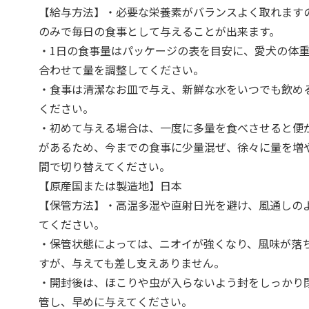
【給与方法】・必要な栄養素がバランスよく取れます
のみで毎日の食事として与えることが出来ます。
・1日の食事量はパッケージの表を目安に、愛犬の体
合わせて量を調整してください。
・食事は清潔なお皿で与え、新鮮な水をいつでも飲め
ください。
・初めて与える場合は、一度に多量を食べさせると便
があるため、今までの食事に少量混ぜ、徐々に量を増や
間で切り替えてください。
【原産国または製造地】日本
【保管方法】・高温多湿や直射日光を避け、風通しの
てください。
・保管状態によっては、ニオイが強くなり、風味が落
すが、与えても差し支えありません。
・開封後は、ほこりや虫が入らないよう封をしっかり
管し、早めに与えてください。