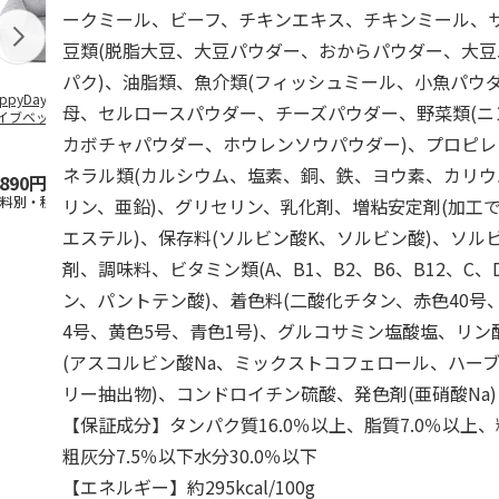
ークミール、ビーフ、チキンエキス、チキンミール、サ
豆類(脱脂大豆、大豆パウダー、おからパウダー、大
パク)、油脂類、魚介類(フィッシュミール、小魚パウ
ppyDays 2wayド
獣医師開発 ニオイ
デオトイレ 飛び散
無添加良品 
母、セルロースパウダー、チーズパウダー、野菜類(ニ
イブベッド グレ
をとる砂専用 猫ト
らない消臭・抗菌サ
ムデンタルコ
イレ ナチュラルグ
ンド 4L
ぐるぐるボー
カボチャパウダー、ホウレンソウパウダー)、プロピ
レー
…
ネラル類(カルシウム、塩素、銅、鉄、ヨウ素、カリ
,890円
1,550円
1,320円
470円
送料別・税込)
(送料別・税込)
(送料別・税込)
(送料別・税込
リン、亜鉛)、グリセリン、乳化剤、増粘安定剤(加工
エステル)、保存料(ソルビン酸K、ソルビン酸)、ソル
剤、調味料、ビタミン類(A、B1、B2、B6、B12、C、
ン、パントテン酸)、着色料(二酸化チタン、赤色40号、
4号、黄色5号、青色1号)、グルコサミン塩酸塩、リ
(アスコルビン酸Na、ミックストコフェロール、ハー
リー抽出物)、コンドロイチン硫酸、発色剤(亜硝酸Na)
【保証成分】タンパク質16.0％以上、脂質7.0％以上、
粗灰分7.5％以下水分30.0％以下
【エネルギー】約295kcal/100g