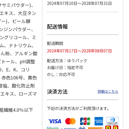
2024年07月10日～2028年07月31日
サミパウダー)、
豆エキス、大豆タン
ダー)、ビール酵
配送情報
カムカ
銀のスプーン パウ
ペット線香 虹のか
鈴虫の経木 3枚入
ンジンパウダー、
ーン
チ 健康に育つ子ね
なた フルーティフ
ン型 S
こ用 まぐろ・かつ
ローラルの香り
レングリコール、ミ
おに
…
配送期間
ウム、ナトリウム、
120円
590円
100円
2024年07月17日～2028年08月07日
)
(送料別・税込)
(送料別・税込)
(送料別・税込)
でん粉、アルギン酸
配送方法
ゆうパック
ビトール、pH調整
お届け日
指定不可
D、E、K、コリ
のし
対応不可
赤色106号、黄色
ン酸塩、酸化防止剤
決済方法
詳細はこちら
ブエキス、ローズマ
下記の決済方法がご利用頂けます。
粗繊維4.0％以下