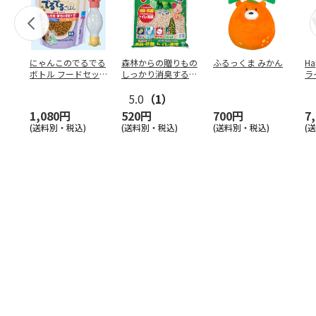
にゃんこのでるでる
森林からの贈りもの
ふるっくま みかん
Ha
ボトル フードセッ
しっかり消臭するひ
ラ
ト
のきの猫砂 7L
ー
5.0
（1）
1,080円
520円
700円
7
(送料別・税込)
(送料別・税込)
(送料別・税込)
(