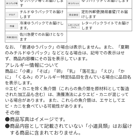
ゆうパック等でお届けしま
ゆうパケットでお届けします
す
チルドゆうパックでお届け
定形外郵便(簡易書留)でお届
します
けします
冷凍ゆうパックでお届けし
レターパックライトでお届け
ます。
します
佐川急便でのお届けとなり
ます
なお、「普通ゆうパック」の場合は表示しません。また、「夏期
のみチルドゆうパック」などとなる場合は、記号での表示はせ
ず、商品内容欄にその旨を表示しています。
アレルギー情報について
商品に「小麦」「そば」「卵」「乳」「落花生」「えび」「か
に」「くるみ」のアレルギー特定8品目を含んでいる場合に品目名
を表示します。
※エビ・カニを除く魚介類（これらの魚介類を原材料として製造
された加工品も含む）は、漁獲漁法によりエビ・カニが混じって
いる場合があります。 また、これらの魚介類は、エサとしてエ
ビ・カニを食べている可能性があります。
その他
商品写真はイメージです。
商品内容として記載されていない「小道具類」はお届け
する商品に含まれておりません。