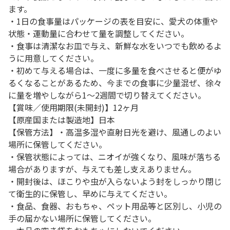
ます。
・1日の食事量はパッケージの表を目安に、愛犬の体重や
状態・運動量に合わせて量を調整してください。
・食事は清潔なお皿で与え、新鮮な水をいつでも飲めるよ
うに用意してください。
・初めて与える場合は、一度に多量を食べさせると便がゆ
るくなることがあるため、今までの食事に少量混ぜ、徐々
に量を増やしながら1～2週間で切り替えてください。
【賞味／使用期限(未開封)】12ヶ月
【原産国または製造地】日本
【保管方法】・高温多湿や直射日光を避け、風通しのよい
場所に保管してください。
・保管状態によっては、ニオイが強くなり、風味が落ちる
場合がありますが、与えても差し支えありません。
・開封後は、ほこりや虫が入らないよう封をしっかり閉じ
て衛生的に保管し、早めに与えてください。
・食品、食器、おもちゃ、ペット用品等と区別し、小児の
手の届かない場所に保管してください。