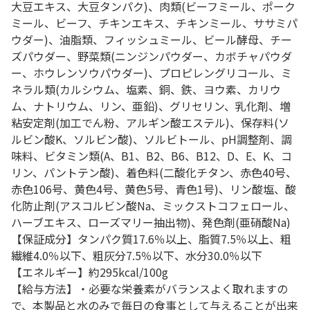
大豆エキス、大豆タンパク)、肉類(ビーフミール、ポーク
ミール、ビーフ、チキンエキス、チキンミール、ササミパ
ウダー)、油脂類、フィッシュミール、ビール酵母、チー
ズパウダー、野菜類(ニンジンパウダー、カボチャパウダ
ー、ホウレンソウパウダー)、プロピレングリコール、ミ
ネラル類(カルシウム、塩素、銅、鉄、ヨウ素、カリウ
ム、ナトリウム、リン、亜鉛)、グリセリン、乳化剤、増
粘安定剤(加工でん粉、アルギン酸エステル)、保存料(ソ
ルビン酸K、ソルビン酸)、ソルビトール、pH調整剤、調
味料、ビタミン類(A、B1、B2、B6、B12、D、E、K、コ
リン、パントテン酸)、着色料(二酸化チタン、赤色40号、
赤色106号、黄色4号、黄色5号、青色1号)、リン酸塩、酸
化防止剤(アスコルビン酸Na、ミックストコフェロール、
ハーブエキス、ローズマリー抽出物)、発色剤(亜硝酸Na)
【保証成分】タンパク質17.6％以上、脂質7.5％以上、粗
繊維4.0％以下、粗灰分7.5％以下、水分30.0％以下
【エネルギー】約295kcal/100g
【給与方法】・必要な栄養素がバランスよく取れますの
で、本製品と水のみで毎日の食事として与えることが出来