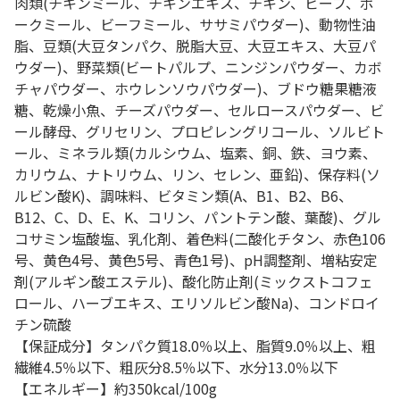
肉類(チキンミール、チキンエキス、チキン、ビーフ、ポ
ークミール、ビーフミール、ササミパウダー)、動物性油
脂、豆類(大豆タンパク、脱脂大豆、大豆エキス、大豆パ
ウダー)、野菜類(ビートパルプ、ニンジンパウダー、カボ
チャパウダー、ホウレンソウパウダー)、ブドウ糖果糖液
糖、乾燥小魚、チーズパウダー、セルロースパウダー、ビ
ール酵母、グリセリン、プロピレングリコール、ソルビト
ール、ミネラル類(カルシウム、塩素、銅、鉄、ヨウ素、
カリウム、ナトリウム、リン、セレン、亜鉛)、保存料(ソ
ルビン酸K)、調味料、ビタミン類(A、B1、B2、B6、
B12、C、D、E、K、コリン、パントテン酸、葉酸)、グル
コサミン塩酸塩、乳化剤、着色料(二酸化チタン、赤色106
号、黄色4号、黄色5号、青色1号)、pH調整剤、増粘安定
剤(アルギン酸エステル)、酸化防止剤(ミックストコフェ
ロール、ハーブエキス、エリソルビン酸Na)、コンドロイ
チン硫酸
【保証成分】タンパク質18.0％以上、脂質9.0％以上、粗
繊維4.5％以下、粗灰分8.5％以下、水分13.0％以下
【エネルギー】約350kcal/100g