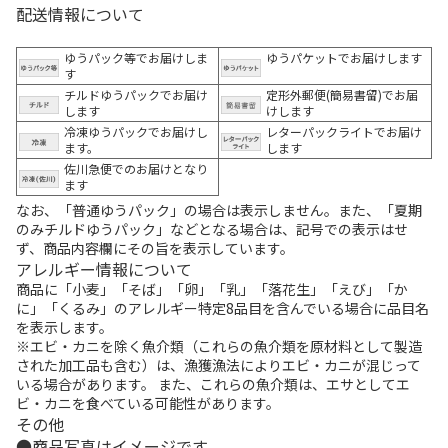
配送情報について
ゆうパック等でお届けしま
ゆうパケットでお届けします
す
チルドゆうパックでお届け
定形外郵便(簡易書留)でお届
します
けします
冷凍ゆうパックでお届けし
レターパックライトでお届け
ます。
します
佐川急便でのお届けとなり
ます
なお、「普通ゆうパック」の場合は表示しません。また、「夏期
のみチルドゆうパック」などとなる場合は、記号での表示はせ
ず、商品内容欄にその旨を表示しています。
アレルギー情報について
商品に「小麦」「そば」「卵」「乳」「落花生」「えび」「か
に」「くるみ」のアレルギー特定8品目を含んでいる場合に品目名
を表示します。
※エビ・カニを除く魚介類（これらの魚介類を原材料として製造
された加工品も含む）は、漁獲漁法によりエビ・カニが混じって
いる場合があります。 また、これらの魚介類は、エサとしてエ
ビ・カニを食べている可能性があります。
その他
商品写真はイメージです。