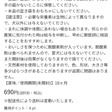
手の届かないところに保管してください。
・本品の空き袋をおもちゃにしないでください。
【諸注意】・必要な栄養素は生物によって異なりますの
で、犬以外には与えないでください。
・まれに体調や体質にあわない場合もあります。何らかの
異常に気付かれた時は給与を中断し、早めに獣医師に相談
することをおすすめします。
・おいしさを保つために脱酸素剤が入っています。脱酸素
剤は食べられませんので、愛犬には与えないでください。
また開封後は効果がなくなりますので捨ててください。
・天然素材を使用しておりますので、色、形状、大きさ等
多少ばらつきがあることがありますが品質に問題はありま
せん。
【賞味／使用期限(未開封)】18ヶ月
690
円
(送料別・税込)
※配送先により送料は変動いたします。
獲得ポイント： 6 pt