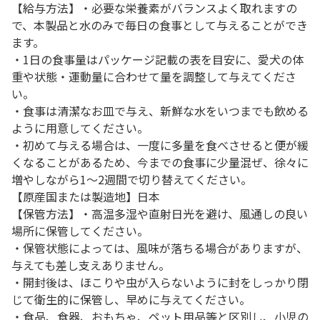
【給与方法】・必要な栄養素がバランスよく取れますの
で、本製品と水のみで毎日の食事として与えることができ
ます。
・1日の食事量はパッケージ記載の表を目安に、愛犬の体
重や状態・運動量に合わせて量を調整して与えてくださ
い。
・食事は清潔なお皿で与え、新鮮な水をいつまでも飲める
ように用意してください。
・初めて与える場合は、一度に多量を食べさせると便が緩
くなることがあるため、今までの食事に少量混ぜ、徐々に
増やしながら1～2週間で切り替えてください。
【原産国または製造地】日本
【保管方法】・高温多湿や直射日光を避け、風通しの良い
場所に保管してください。
・保管状態によっては、風味が落ちる場合がありますが、
与えても差し支えありません。
・開封後は、ほこりや虫が入らないように封をしっかり閉
じて衛生的に保管し、早めに与えてください。
・食品、食器、おもちゃ、ペット用品等と区別し、小児の