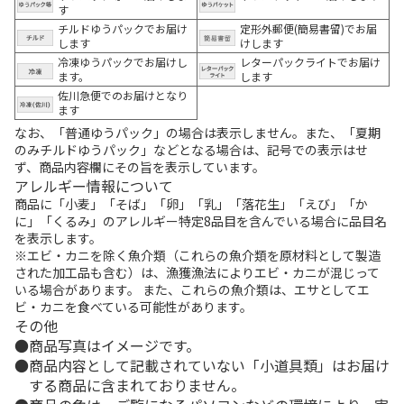
す
チルドゆうパックでお届け
定形外郵便(簡易書留)でお届
します
けします
冷凍ゆうパックでお届けし
レターパックライトでお届け
ます。
します
佐川急便でのお届けとなり
ます
なお、「普通ゆうパック」の場合は表示しません。また、「夏期
のみチルドゆうパック」などとなる場合は、記号での表示はせ
ず、商品内容欄にその旨を表示しています。
アレルギー情報について
商品に「小麦」「そば」「卵」「乳」「落花生」「えび」「か
に」「くるみ」のアレルギー特定8品目を含んでいる場合に品目名
を表示します。
※エビ・カニを除く魚介類（これらの魚介類を原材料として製造
された加工品も含む）は、漁獲漁法によりエビ・カニが混じって
いる場合があります。 また、これらの魚介類は、エサとしてエ
ビ・カニを食べている可能性があります。
その他
商品写真はイメージです。
商品内容として記載されていない「小道具類」はお届け
する商品に含まれておりません。