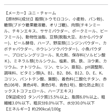
【メーカー】ユニ・チャーム
【原材料(成分)】穀類(トウモロコシ、小麦粉、パン粉)、
糖類(ブドウ糖果糖液糖、オリゴ糖)、肉類(チキンミー
ル、チキンエキス、ササミパウダー、ポークミール、ビー
フミール)、動物性油脂、豆類(脱脂大豆、おからパウダ
ー)、ビール酵母、ハーブ、野菜類(ニンジンパウダー、カ
ボチャパウダー、ホウレンソウパウダー)、小魚パウダ
ー、プロピレングリコール、乳化剤、保存料(ソルビン酸
Ｋ)、ミネラル類(カルシウム、塩素、銅、鉄、ヨウ素、カ
リウム、ナトリウム、リン、セレン、亜鉛)、pH調整剤、
調味料、ビタミン類(A、B1、B2、B6、B12、D、E、K、
コリン、パントテン酸、葉酸)、着色料(二酸化チタン、赤
色106号、黄色4号、黄色5号、青色1号)、酸化防止剤(ミ
ックストコフェロール、ハーブエキス)
【保証成分】タンパク質15.5％以上、脂質6.0％以上、粗
繊維3.0％以下、粗灰分8.0％以下、水分30.0％以下
【エネルギー】約290kcal/100g