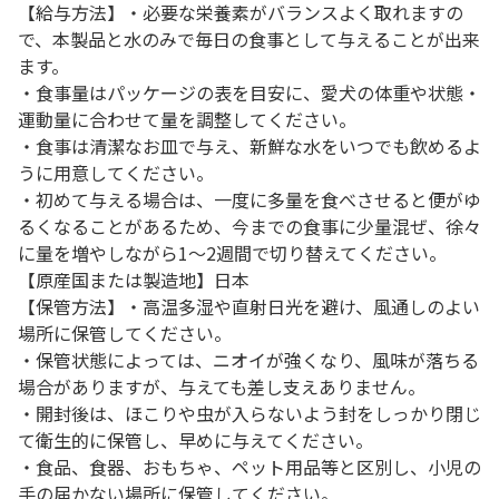
【給与方法】・必要な栄養素がバランスよく取れますの
で、本製品と水のみで毎日の食事として与えることが出来
ます。
・食事量はパッケージの表を目安に、愛犬の体重や状態・
運動量に合わせて量を調整してください。
・食事は清潔なお皿で与え、新鮮な水をいつでも飲めるよ
うに用意してください。
・初めて与える場合は、一度に多量を食べさせると便がゆ
るくなることがあるため、今までの食事に少量混ぜ、徐々
に量を増やしながら1～2週間で切り替えてください。
【原産国または製造地】日本
【保管方法】・高温多湿や直射日光を避け、風通しのよい
場所に保管してください。
・保管状態によっては、ニオイが強くなり、風味が落ちる
場合がありますが、与えても差し支えありません。
・開封後は、ほこりや虫が入らないよう封をしっかり閉じ
て衛生的に保管し、早めに与えてください。
・食品、食器、おもちゃ、ペット用品等と区別し、小児の
手の届かない場所に保管してください。