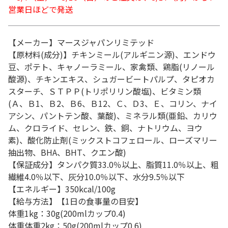
営業日ほどで発送
【メーカー】マースジャパンリミテッド
【原材料(成分)】チキンミール(アルギニン源)、エンドウ
豆、ポテト、キャノーラミール、家禽類、鶏脂(リノール
酸源)、チキンエキス、シュガービートパルプ、タピオカ
スターチ、ＳＴＰＰ(トリポリリン酸塩)、ビタミン類
(Ａ、Ｂ1、Ｂ2、Ｂ6、Ｂ12、Ｃ、Ｄ3、Ｅ、コリン、ナイ
アシン、パントテン酸、葉酸)、ミネラル類(亜鉛、カリウ
ム、クロライド、セレン、鉄、銅、ナトリウム、ヨウ
素)、酸化防止剤(ミックストコフェロール、ローズマリー
抽出物、BHA、BHT、クエン酸)
【保証成分】タンパク質33.0％以上、脂質11.0％以上、粗
繊維4.0％以下、灰分10.0％以下、水分9.5％以下
【エネルギー】350kcal/100g
【給与方法】【1日の食事量の目安】
体重1kg：30g(200mlカップ0.4)
体重体重2kg：50g(200mlカップ0.6)