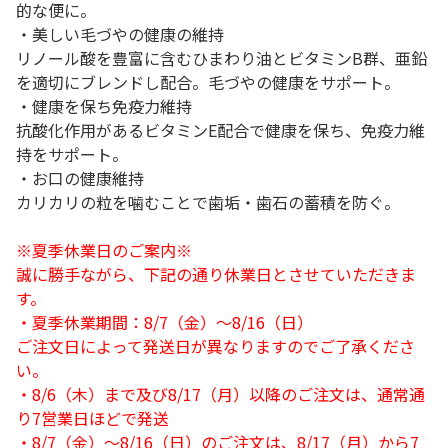
的な便に。
・美しい毛づやの健康の維持
リノール酸を豊富に含むひまわり油とビタミンB群、亜鉛
を適切にブレンドし配合。毛づやの健康をサポート。
・健康を保ち免疫力維持
抗酸化作用があるビタミンE配合で健康を保ち、免疫力維
持をサポート。
・お口の健康維持
カリカリの粒を噛むことで歯垢・歯石の蓄積を防ぐ。
※夏季休業日のご案内※
誠に勝手ながら、下記の通り休業日とさせていただきま
す。
・夏季休業期間：8/7（金）～8/16（日）
ご注文日によって発送日が異なりますのでご了承くださ
い。
・8/6（木）まで及び8/17（月）以降のご注文は、通常通
り7営業日ほどで発送
・8/7（金）～8/16（日）のご注文は、8/17（月）から7