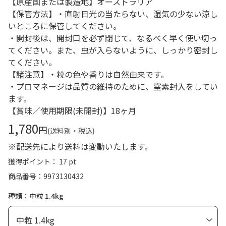
【原産国または製造地】オーストラリア
【保管方法】・直射日光の当たらない、湿気の少ない涼し
いところに保管してください。
・開封後は、開封口を必ず閉じて、なるべく早く使い切っ
てください。また、虫が入らないように、しっかり密封し
てください。
【諸注意】・粒の色や香りは自然由来です。
・プロマネージは品質の維持のために、窒素封入をしてい
ます。
【賞味／使用期限(未開封)】18ヶ月
1,780
円
(送料別・税込)
※配送先により送料は変動いたします。
獲得ポイント： 17 pt
商品番号
9973130432
種類：中粒 1.4kg