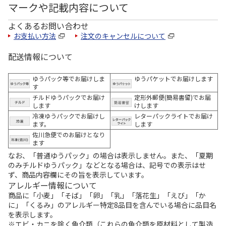
マークや記載内容について
よくあるお問い合わせ
お支払い方法
注文のキャンセルについて
配送情報について
ゆうパック等でお届けしま
ゆうパケットでお届けします
す
チルドゆうパックでお届け
定形外郵便(簡易書留)でお届
します
けします
冷凍ゆうパックでお届けし
レターパックライトでお届け
ます。
します
佐川急便でのお届けとなり
ます
なお、「普通ゆうパック」の場合は表示しません。また、「夏期
のみチルドゆうパック」などとなる場合は、記号での表示はせ
ず、商品内容欄にその旨を表示しています。
アレルギー情報について
商品に「小麦」「そば」「卵」「乳」「落花生」「えび」「か
に」「くるみ」のアレルギー特定8品目を含んでいる場合に品目名
を表示します。
※エビ・カニを除く魚介類（これらの魚介類を原材料として製造