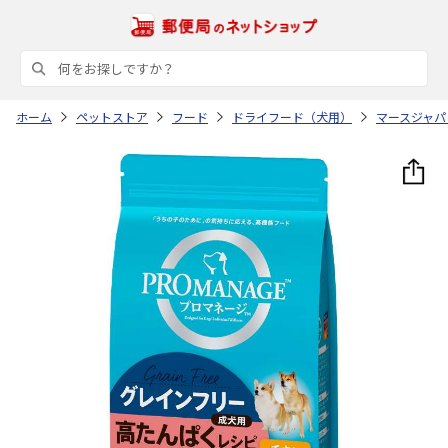
ホーム
ペットストア
フード
ドライフード（犬用）
マースジャパ