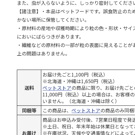
また、虫が入らないように、しっかり密封してくださ
【諸注意】・本品はペットフードです。誤食防止のた
かない場所に保管してください。
・原材料の産地や収穫時期により粒の色・形状・サイ
においにばらつきがあります。
・繊維などの原材料の一部が粒の表面に見えることが
上の問題はありません。
お届け先ごと1,100円（税込）
※北海道・沖縄は1,650円（税込）
送料
ペットストア
の商品に限り、お届け先ごと
11,000円（税込）以上の場合は、お客様
いません。（北海道・沖縄は除く）
同梱等
この商品は、
ペットストア
の商品のみ同梱
商品はお申込み受付後、7営業日程度で発
※土日、祝日、年末年始は休業日となって
お届け
※在庫状況、天候や交通事情などによって