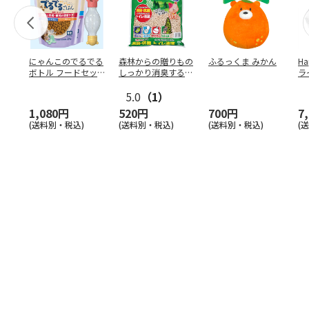
にゃんこのでるでる
森林からの贈りもの
ふるっくま みかん
Ha
ボトル フードセッ
しっかり消臭するひ
ラ
ト
のきの猫砂 7L
ー
5.0
（1）
1,080円
520円
700円
7
(送料別・税込)
(送料別・税込)
(送料別・税込)
(