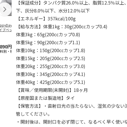
【保証成分】タンパク質26.0％以上、脂質12.5％以上
下、灰分8.0％以下、水分12.0％以下
【エネルギー】357kcal/100g
ppyDays 2wayド
獣医師開発 ニオイ
デオトイレ 飛び散
無添加良品 
【給与方法】体重1kg：30g(200ccカップ0.4)
イブベッド グレ
をとる砂専用 猫ト
らない消臭・抗菌サ
ムデンタルコ
体重3kg：65g(200ccカップ0.8)
イレ ナチュラルグ
ンド 4L
ぐるぐるボー
レー
…
体重5kg：90g(200ccカップ1.1)
,890円
1,550円
1,320円
470円
体重10kg：150g(200ccカップ1.8)
送料別・税込)
(送料別・税込)
(送料別・税込)
(送料別・税込
体重15kg：205g(200ccカップ2.5)
体重20kg：255g(200ccカップ3.0)
体重30kg：345g(200ccカップ4.1)
体重40kg：425g(200ccカップ5.1)
【賞味／使用期限(未開封)】18ヶ月
【原産国または製造地】タイ
【保管方法】・直射日光の当たらない、湿気の少ない
管してください。
・開封後は、開封口を必ず閉じて、なるべく早く使い