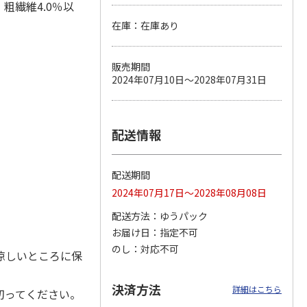
、粗繊維4.0％以
在庫：在庫あり
カムカ
銀のスプーン パウ
ペット線香 虹のか
鈴虫の経木 3枚入
販売期間
ーン
チ 健康に育つ子ね
なた フルーティフ
2024年07月10日～2028年07月31日
ン型 S
こ用 まぐろ・かつ
ローラルの香り
おに
…
120円
590円
100円
)
(送料別・税込)
(送料別・税込)
(送料別・税込)
配送情報
配送期間
2024年07月17日～2028年08月08日
配送方法
ゆうパック
お届け日
指定不可
のし
対応不可
涼しいところに保
決済方法
詳細はこちら
切ってください。