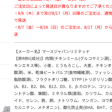
ご注文日によって発送日が異なりますのでご了承くだ
・8/6（木）まで及び8/17（月）以降のご注文は、通
で発送
・8/7（金）～8/16（日）のご注文は、8/17（月）
送
【メーカー名】マースジャパンリミテッド
【原材料(成分)】肉類(チキンミール(グルコサミン源
キンエキス等)、小麦、とうもろこし、大麦、チキンオ
酸源)、米、乾燥ビートパルプ(食物繊維源)、フィッシ
脂肪酸源)、フラクトオリゴ糖、STPP (トリポリリン
(A、B1、B2、B6、B12、D3、E、β-カロテン、コ
ントテン酸、葉酸)、ミネラル類(亜鉛、カリウム、カ
イド、セレン、鉄、銅、ナトリウム、マンガン、ヨウ素)
カルニチン、メチオニン)、酸化防止剤(BHA、BHT、