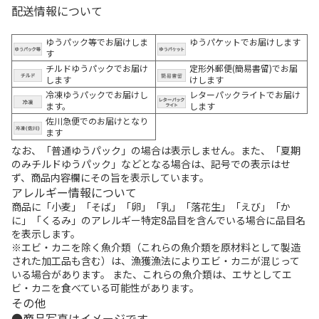
配送情報について
ゆうパック等でお届けしま
ゆうパケットでお届けします
す
チルドゆうパックでお届け
定形外郵便(簡易書留)でお届
します
けします
冷凍ゆうパックでお届けし
レターパックライトでお届け
ます。
します
佐川急便でのお届けとなり
ます
なお、「普通ゆうパック」の場合は表示しません。また、「夏期
のみチルドゆうパック」などとなる場合は、記号での表示はせ
ず、商品内容欄にその旨を表示しています。
アレルギー情報について
商品に「小麦」「そば」「卵」「乳」「落花生」「えび」「か
に」「くるみ」のアレルギー特定8品目を含んでいる場合に品目名
を表示します。
※エビ・カニを除く魚介類（これらの魚介類を原材料として製造
された加工品も含む）は、漁獲漁法によりエビ・カニが混じって
いる場合があります。 また、これらの魚介類は、エサとしてエ
ビ・カニを食べている可能性があります。
その他
商品写真はイメージです。