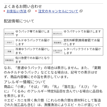
よくあるお問い合わせ
お支払い方法
注文のキャンセルについて
配送情報について
ゆうパック等でお届けしま
ゆうパケットでお届けします
す
チルドゆうパックでお届け
定形外郵便(簡易書留)でお届
します
けします
冷凍ゆうパックでお届けし
レターパックライトでお届け
ます。
します
佐川急便でのお届けとなり
ます
なお、「普通ゆうパック」の場合は表示しません。また、「夏期
のみチルドゆうパック」などとなる場合は、記号での表示はせ
ず、商品内容欄にその旨を表示しています。
アレルギー情報について
商品に「小麦」「そば」「卵」「乳」「落花生」「えび」「か
に」「くるみ」のアレルギー特定8品目を含んでいる場合に品目名
を表示します。
※エビ・カニを除く魚介類（これらの魚介類を原材料として製造
された加工品も含む）は、漁獲漁法によりエビ・カニが混じって