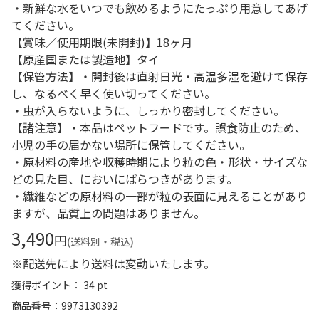
・新鮮な水をいつでも飲めるようにたっぷり用意してあげ
てください。
【賞味／使用期限(未開封)】18ヶ月
【原産国または製造地】タイ
【保管方法】・開封後は直射日光・高温多湿を避けて保存
し、なるべく早く使い切ってください。
・虫が入らないように、しっかり密封してください。
【諸注意】・本品はペットフードです。誤食防止のため、
小児の手の届かない場所に保管してください。
・原材料の産地や収穫時期により粒の色・形状・サイズな
どの見た目、においにばらつきがあります。
・繊維などの原材料の一部が粒の表面に見えることがあり
ますが、品質上の問題はありません。
3,490
円
(送料別・税込)
※配送先により送料は変動いたします。
獲得ポイント： 34 pt
商品番号
9973130392