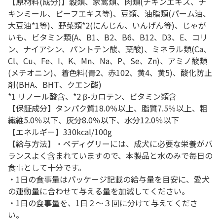
【原材料(成分)】穀類、家禽類、肉類(チキンエキス、チ
キンミール、ビーフエキス等)、豆類、油脂類(パーム油、
大豆油*1等)、野菜類*2(にんじん、いんげん等)、じゃが
いも、ビタミン類(A、B1、B2、B6、B12、D3、E、コリ
ン、ナイアシン、パントテン酸、葉酸)、ミネラル類(Ca、
Cl、Cu、Fe、I、K、Mn、Na、P、Se、Zn)、アミノ酸類
(メチオニン)、着色料(青2、赤102、黄4、黄5)、酸化防止
剤(BHA、BHT、クエン酸)
*1 リノール酸含、*2 β-カロテン、ビタミン類含
【保証成分】タンパク質18.0％以上、脂質7.5％以上、粗
繊維5.0％以下、灰分8.0％以下、水分12.0％以下
【エネルギー】330kcal/100g
【給与方法】・ペディグリーには、成犬に必要な栄養がバ
ランスよく含まれていますので、本製品と水のみで毎日の
食事として十分です。
・1日の食事量はパッケージ記載の給与量を目安に、愛犬
の運動量に合わせて与える量を加減してください。
・1日の食事量を、1日２～３回に分けて与えてくださ
い。