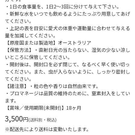
・1日の食事量を、1日2～3回に分けて与えて下さい。
・新鮮な水をいつでも飲めるようにたっぷり用意してあげ
てください。
・上記の表を目安に愛犬の体重や運動量に合わせて与える
量を加減してください。
【原産国または製造地】オーストラリア
【保管方法】・直射日光の当たらない、湿気の少ない涼し
いところに保管してください。
・開封後は、開封口を必ず閉じて、なるべく早く使い切っ
てください。また、虫が入らないように、しっかり密封し
てください。
【諸注意】・粒の色や香りは自然由来です。
・プロマネージは品質の維持のために、窒素封入をしてい
ます。
【賞味／使用期限(未開封)】18ヶ月
3,500
円
(送料別・税込)
※配送先により送料は変動いたします。