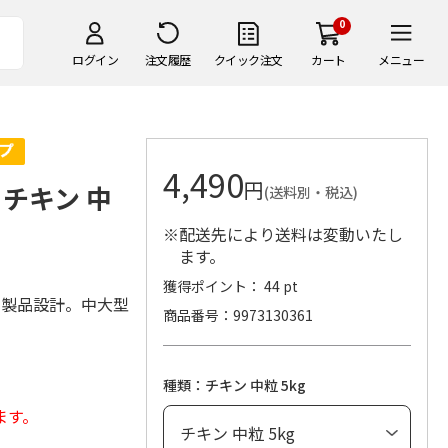
0
ログイン
注文履歴
クイック注文
カート
メニュー
4,490
円
 チキン 中
(送料別・税込)
※配送先により送料は変動いたし
ます。
獲得ポイント： 44 pt
な製品設計。中大型
商品番号
9973130361
種類：チキン 中粒 5kg
ます。