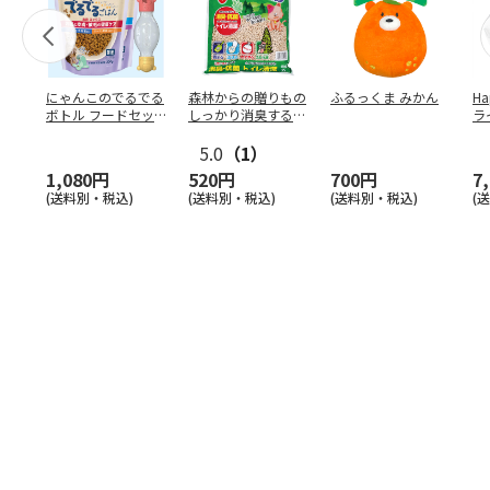
にゃんこのでるでる
森林からの贈りもの
ふるっくま みかん
Ha
ボトル フードセッ
しっかり消臭するひ
ラ
ト
のきの猫砂 7L
ー
5.0
（1）
1,080円
520円
700円
7
(送料別・税込)
(送料別・税込)
(送料別・税込)
(