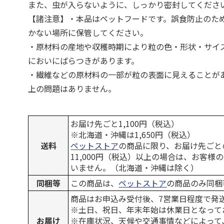
また、虫が入らないように、しっかり密封してくださ
【諸注意】・本品はペットフードです。誤食防止のた
かない場所に保管してください。
・原材料の産地や収穫時期により粒の色・形状・サイ
においにばらつきがあります。
・繊維などの原材料の一部が粒の表面に見えることが
上の問題はありません。
お届け先ごと1,100円（税込）
※北海道・沖縄は1,650円（税込）
送料
ペットストア
の商品に限り、お届け先ごと
11,000円（税込）以上の場合は、お客様
いません。（北海道・沖縄は除く）
同梱等
この商品は、
ペットストア
の商品のみ同梱
商品はお申込み受付後、7営業日程度で発
※土日、祝日、年末年始は休業日となって
お届け
※在庫状況、天候や交通事情などによって