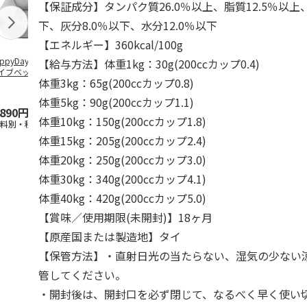
【保証成分】タンパク質26.0％以上、脂質12.5％以上
下、灰分8.0％以下、水分12.0％以下
【エネルギー】360kcal/100g
ppyDays 2wayド
獣医師開発 ニオイ
デオトイレ 飛び散
無添加良品 
【給与方法】体重1kg：30g(200ccカップ0.4)
イブベッド グレ
をとる砂専用 猫ト
らない消臭・抗菌サ
ムデンタルコ
体重3kg：65g(200ccカップ0.8)
イレ ナチュラルグ
ンド 4L
ぐるぐるボー
レー
…
体重5kg：90g(200ccカップ1.1)
,890円
1,550円
1,320円
470円
体重10kg：150g(200ccカップ1.8)
送料別・税込)
(送料別・税込)
(送料別・税込)
(送料別・税込
体重15kg：205g(200ccカップ2.4)
体重20kg：250g(200ccカップ3.0)
体重30kg：340g(200ccカップ4.1)
体重40kg：420g(200ccカップ5.0)
【賞味／使用期限(未開封)】18ヶ月
【原産国または製造地】タイ
【保管方法】・直射日光の当たらない、湿気の少ない
管してください。
・開封後は、開封口を必ず閉じて、なるべく早く使い