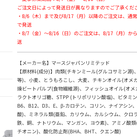
ご注文日によって発送日が異なりますのでご了承くだ
・8/6（木）まで及び8/17（月）以降のご注文は、通
で発送
・8/7（金）～8/16（日）のご注文は、8/17（月）
送
【メーカー名】マースジャパンリミテッド
【原材料(成分)】肉類(チキンミール(グルコサミン源
等)、小麦、とうもろこし、大麦、チキンオイル(オメガ
燥ビートパルプ(食物繊維源)、フィッシュオイル(オメ
ラクトオリゴ糖、STPP (トリポリリン酸塩)、ビタミン類
B6、B12、D3、E、β-カロテン、コリン、ナイアシ
酸)、ミネラル類(亜鉛、カリウム、カルシウム、クロ
鉄、銅、ナトリウム、マンガン、ヨウ素)、アミノ酸類(
チオニン)、酸化防止剤(BHA、BHT、クエン酸)