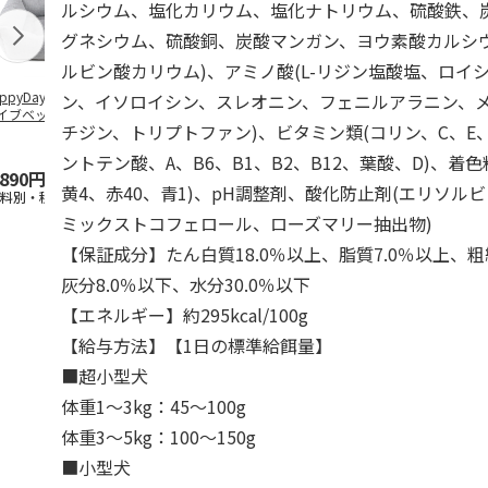
ルシウム、塩化カリウム、塩化ナトリウム、硫酸鉄、
グネシウム、硫酸銅、炭酸マンガン、ヨウ素酸カルシウ
ルビン酸カリウム)、アミノ酸(L-リジン塩酸塩、ロイ
ppyDays 2wayド
獣医師開発 ニオイ
デオトイレ 飛び散
無添加良品 
ン、イソロイシン、スレオニン、フェニルアラニン、
イブベッド グレ
をとる砂専用 猫ト
らない消臭・抗菌サ
ムデンタルコ
チジン、トリプトファン)、ビタミン類(コリン、C、E
イレ ナチュラルグ
ンド 4L
ぐるぐるボー
レー
…
ントテン酸、A、B6、B1、B2、B12、葉酸、D)、着
,890円
1,550円
1,320円
470円
黄4、赤40、青1)、pH調整剤、酸化防止剤(エリソル
送料別・税込)
(送料別・税込)
(送料別・税込)
(送料別・税込
ミックストコフェロール、ローズマリー抽出物)
【保証成分】たん白質18.0％以上、脂質7.0％以上、粗
灰分8.0％以下、水分30.0％以下
【エネルギー】約295kcal/100g
【給与方法】【1日の標準給餌量】
■超小型犬
体重1～3kg：45～100g
体重3～5kg：100～150g
■小型犬