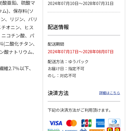
炭酸亜鉛、硫酸マ
2024年07月10日～2028年07月31日
ム)、保存料(ソ
シン、リジン、バリ
配送情報
カムカ
銀のスプーン パウ
ペット線香 虹のか
鈴虫の経木 3枚入
メチオニン、ヒス
ーン
チ 健康に育つ子ね
なた フルーティフ
、ニコチン酸、パ
ン型 S
こ用 まぐろ・かつ
ローラルの香り
おに
…
色料(二酸化チタン、
配送期間
120円
590円
100円
ビン酸ナトリウム、
2024年07月17日～2028年08月07日
)
(送料別・税込)
(送料別・税込)
(送料別・税込)
配送方法
ゆうパック
繊維2.7％以下、
お届け日
指定不可
のし
対応不可
決済方法
詳細はこちら
下記の決済方法がご利用頂けます。