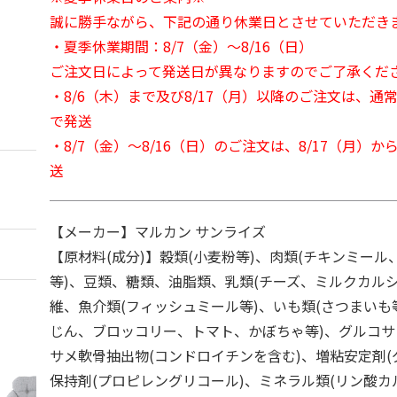
誠に勝手ながら、下記の通り休業日とさせていただき
・夏季休業期間：8/7（金）～8/16（日）
ご注文日によって発送日が異なりますのでご了承くだ
・8/6（木）まで及び8/17（月）以降のご注文は、通
で発送
・8/7（金）～8/16（日）のご注文は、8/17（月）
送
【メーカー】マルカン サンライズ
【原材料(成分)】穀類(小麦粉等)、肉類(チキンミール
等)、豆類、糖類、油脂類、乳類(チーズ、ミルクカル
維、魚介類(フィッシュミール等)、いも類(さつまいも
じん、ブロッコリー、トマト、かぼちゃ等)、グルコサ
サメ軟骨抽出物(コンドロイチンを含む)、増粘安定剤(
保持剤(プロピレングリコール)、ミネラル類(リン酸