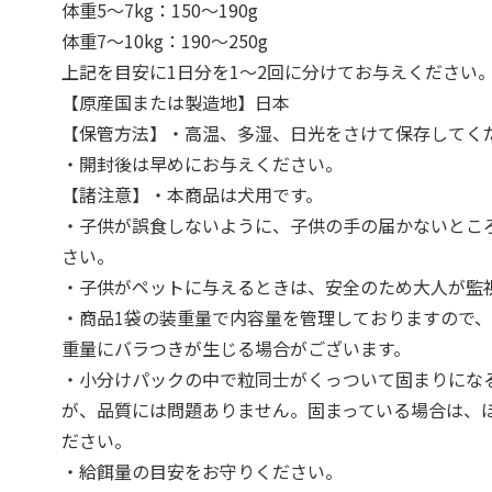
体重5～7kg：150～190g
体重7～10kg：190～250g
上記を目安に1日分を1～2回に分けてお与えください
【原産国または製造地】日本
【保管方法】・高温、多湿、日光をさけて保存してく
・開封後は早めにお与えください。
【諸注意】・本商品は犬用です。
・子供が誤食しないように、子供の手の届かないとこ
さい。
・子供がペットに与えるときは、安全のため大人が監
・商品1袋の装重量で内容量を管理しておりますので、
重量にバラつきが生じる場合がございます。
・小分けパックの中で粒同士がくっついて固まりにな
が、品質には問題ありません。固まっている場合は、
ださい。
・給餌量の目安をお守りください。