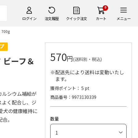
0
ログイン
注文履歴
クイック注文
カート
メニュー
700g
570
円
 ビーフ＆
(送料別・税込)
※配送先により送料は変動いたし
ます。
獲得ポイント： 5 pt
カルシウム補給が
商品番号
9973130339
スよく配合し、ジ
愛犬の健康維持に
数量
配合。