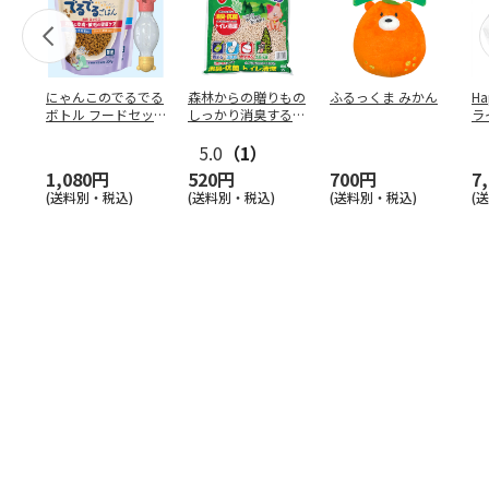
にゃんこのでるでる
森林からの贈りもの
ふるっくま みかん
Ha
ボトル フードセッ
しっかり消臭するひ
ラ
ト
のきの猫砂 7L
ー
5.0
（1）
1,080円
520円
700円
7
(送料別・税込)
(送料別・税込)
(送料別・税込)
(