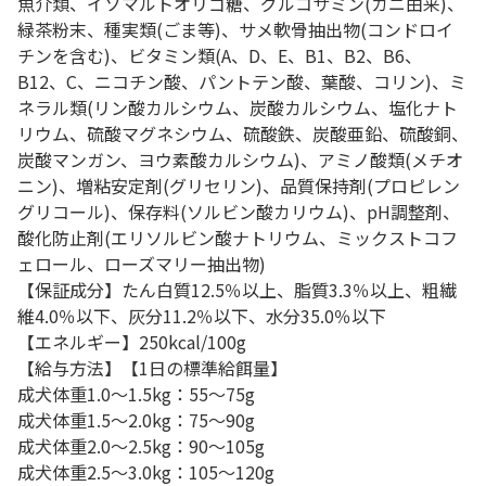
魚介類、イソマルトオリゴ糖、グルコサミン(カニ由来)、
緑茶粉末、種実類(ごま等)、サメ軟骨抽出物(コンドロイ
チンを含む)、ビタミン類(A、D、E、B1、B2、B6、
B12、C、ニコチン酸、パントテン酸、葉酸、コリン)、ミ
ネラル類(リン酸カルシウム、炭酸カルシウム、塩化ナト
リウム、硫酸マグネシウム、硫酸鉄、炭酸亜鉛、硫酸銅、
炭酸マンガン、ヨウ素酸カルシウム)、アミノ酸類(メチオ
ニン)、増粘安定剤(グリセリン)、品質保持剤(プロピレン
グリコール)、保存料(ソルビン酸カリウム)、pH調整剤、
酸化防止剤(エリソルビン酸ナトリウム、ミックストコフ
ェロール、ローズマリー抽出物)
【保証成分】たん白質12.5％以上、脂質3.3％以上、粗繊
維4.0％以下、灰分11.2％以下、水分35.0％以下
【エネルギー】250kcal/100g
【給与方法】【1日の標準給餌量】
成犬体重1.0～1.5kg：55～75g
成犬体重1.5～2.0kg：75～90g
成犬体重2.0～2.5kg：90～105g
成犬体重2.5～3.0kg：105～120g