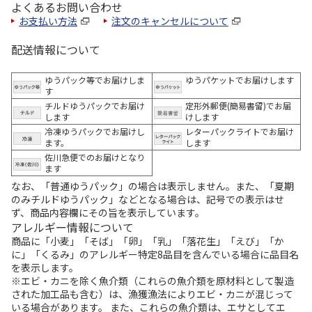
よくあるお問い合わせ
お支払い方法
注文のキャンセルについて
配送情報について
ゆうパック等でお届けしま
ゆうパケットでお届けします
す
チルドゆうパックでお届け
定形外郵便(簡易書留)でお届
します
けします
冷凍ゆうパックでお届けし
レターパックライトでお届け
ます。
します
佐川急便でのお届けとなり
ます
なお、「普通ゆうパック」の場合は表示しません。また、「夏期
のみチルドゆうパック」などとなる場合は、記号での表示はせ
ず、商品内容欄にその旨を表示しています。
アレルギー情報について
商品に「小麦」「そば」「卵」「乳」「落花生」「えび」「か
に」「くるみ」のアレルギー特定8品目を含んでいる場合に品目名
を表示します。
※エビ・カニを除く魚介類（これらの魚介類を原材料として製造
された加工品も含む）は、漁獲漁法によりエビ・カニが混じって
いる場合があります。 また、これらの魚介類は、エサとしてエ