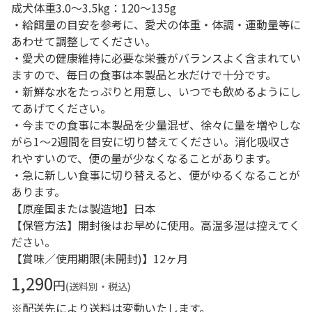
成犬体重3.0～3.5kg：120～135g
・給餌量の目安を参考に、愛犬の体重・体調・運動量等に
あわせて調整してください。
・愛犬の健康維持に必要な栄養がバランスよく含まれてい
ますので、毎日の食事は本製品と水だけで十分です。
・新鮮な水をたっぷりと用意し、いつでも飲めるようにし
てあげてください。
・今までの食事に本製品を少量混ぜ、徐々に量を増やしな
がら1～2週間を目安に切り替えてください。消化吸収さ
れやすいので、便の量が少なくなることがあります。
・急に新しい食事に切り替えると、便がゆるくなることが
あります。
【原産国または製造地】日本
【保管方法】開封後はお早めに使用。高温多湿は控えてく
ださい。
【賞味／使用期限(未開封)】12ヶ月
1,290
円
(送料別・税込)
※配送先により送料は変動いたします。