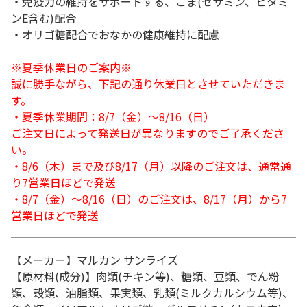
・免疫力の維持をサポートする、ごま(セサミン、ビタミ
ンE含む)配合
・オリゴ糖配合でおなかの健康維持に配慮
※夏季休業日のご案内※
誠に勝手ながら、下記の通り休業日とさせていただきま
す。
・夏季休業期間：8/7（金）～8/16（日）
ご注文日によって発送日が異なりますのでご了承くださ
い。
・8/6（木）まで及び8/17（月）以降のご注文は、通常通
り7営業日ほどで発送
・8/7（金）～8/16（日）のご注文は、8/17（月）から7
営業日ほどで発送
【メーカー】マルカン サンライズ
【原材料(成分)】肉類(チキン等)、糖類、豆類、でん粉
類、穀類、油脂類、果実類、乳類(ミルクカルシウム等)、