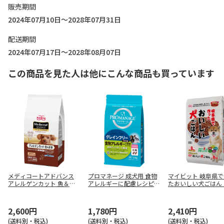
販売期間
2024年07月10日～2028年07月31日
配送期間
2024年07月17日～2028年08月07日
この商品を見た人は他にこんな商品も買っています
メディコートアドバンス
プロマネージ 成犬用 食物
マイビット 岐阜県
アレルゲンカット 魚＆お
アレルギーに配慮レシピ
たおいしい犬ごはん 
米 1歳から 2.5kg(500g×
ツナ入り 小粒 1.4kg
ら成犬用 8kg
5)
2,600円
1,780円
2,410円
(送料別・税込)
(送料別・税込)
(送料別・税込)