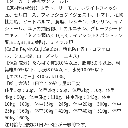
【メーカー】森乳サンワールド
【原材料(成分)】ポテト、サーモン、ホワイトフィッシ
ュ、セルロース、フィッシュダイジェスト、トマト、植物
性油脂、ビートパルプ、食塩、レシチン、タウリン、イノ
シトール、ユッカ抽出物、L-カルニチン、グレープシード
エキス、ビタミン類(A,C,D,E,K,ナイアシン,B2,パントテン
酸,B12,B1,B6,葉酸)、ミネラル類
(Ca,Zn,Fe,Mn,Cu,I,Se,Co)、酸化防止剤(トコフェロー
ル、クエン酸、ローズマリーエキス)
【保証成分】たんぱく質18.0％以上、脂質5.0％以上、粗
繊維8.0％以下、灰分8.0％以下、水分10.0％以下
【エネルギー】310kcal/100g
【給与方法】1日当りの給与量の目安
体重1kg：30g、体重2kg：55g、体重3kg：70g、体重
4kg：90g、体重5kg：110g、体重7kg：145g、体重
10kg：180g、体重15kg：245g、体重20kg：300g、体重
25kg：360g、体重30kg：410g、体重40kg：510g、体重
50kg：600g
注1)給与回数は1日2～3回が一般的です。