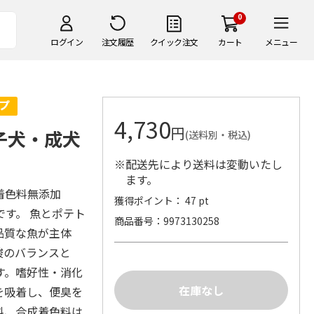
0
ログイン
注文履歴
クイック注文
カート
メニュー
4,730
円
 子犬・成犬
(送料別・税込)
※配送先により送料は変動いたし
ます。
着色料無添加
獲得ポイント： 47 pt
す。 魚とポテト
商品番号
9973130258
品質な魚が主体
酸のバランスと
す。嗜好性・消化
を吸着し、便臭を
料、合成着色料は