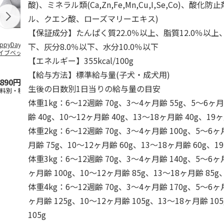
酸)、ミネラル類(Ca,Zn,Fe,Mn,Cu,I,Se,Co)、酸
ル、クエン酸、ローズマリーエキス)
【保証成分】たんぱく質22.0％以上、脂質12.0％以上
ppyDays 2wayド
獣医師開発 ニオイ
デオトイレ 飛び散
無添加良品 
下、灰分8.0％以下、水分10.0％以下
イブベッド グレ
をとる砂専用 猫ト
らない消臭・抗菌サ
ムデンタルコ
【エネルギー】355kcal/100g
イレ ナチュラルグ
ンド 4L
ぐるぐるボー
レー
…
【給与方法】標準給与量(子犬・成犬用)
,890円
1,550円
1,320円
470円
生後の日数別1日当りの給与量の目安
送料別・税込)
(送料別・税込)
(送料別・税込)
(送料別・税込
体重1kg：6～12週齢 70g、3～4ヶ月齢 55g、5～6ヶ月
齢 40g、10～12ヶ月齢 40g、13～18ヶ月齢 40g、19
体重2kg：6～12週齢 70g、3～4ヶ月齢 100g、5～6ヶ
月齢 75g、10～12ヶ月齢 60g、13～18ヶ月齢 60g、1
体重3kg：6～12週齢 70g、3～4ヶ月齢 140g、5～6ヶ
ヶ月齢 100g、10～12ヶ月齢 85g、13～18ヶ月齢 85g
体重4kg：6～12週齢 70g、3～4ヶ月齢 170g、5～6ヶ
ヶ月齢 125g、10～12ヶ月齢 105g、13～18ヶ月齢 1
105g