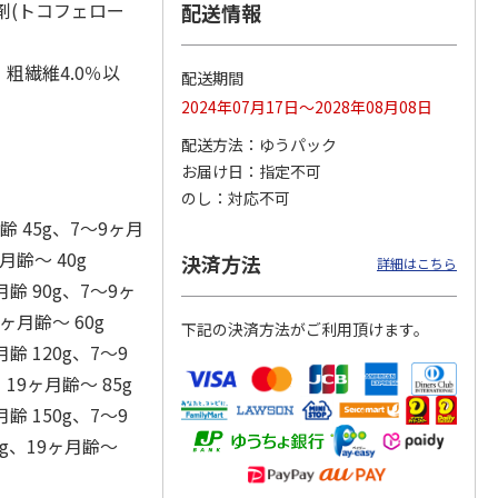
化防止剤(トコフェロー
配送情報
、粗繊維4.0％以
配送期間
カムカ
銀のスプーン パウ
ペット線香 虹のか
鈴虫の経木 3枚入
2024年07月17日～2028年08月08日
ーン
チ 健康に育つ子ね
なた フルーティフ
ン型 S
こ用 まぐろ・かつ
ローラルの香り
配送方法
ゆうパック
おに
…
お届け日
指定不可
120円
590円
100円
のし
対応不可
)
(送料別・税込)
(送料別・税込)
(送料別・税込)
齢 45g、7～9ヶ月
ヶ月齢～ 40g
決済方法
詳細はこちら
月齢 90g、7～9ヶ
9ヶ月齢～ 60g
下記の決済方法がご利用頂けます。
月齢 120g、7～9
、19ヶ月齢～ 85g
月齢 150g、7～9
05g、19ヶ月齢～