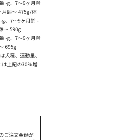
齢 -g、7～9ヶ月齢
ヶ月齢～ 475g/体
-g、7～9ヶ月齢 -
齢～ 590g
齢 -g、7～9ヶ月齢
 695g
量は犬種、運動量、
は上記の30％増
。
のご注文金額が