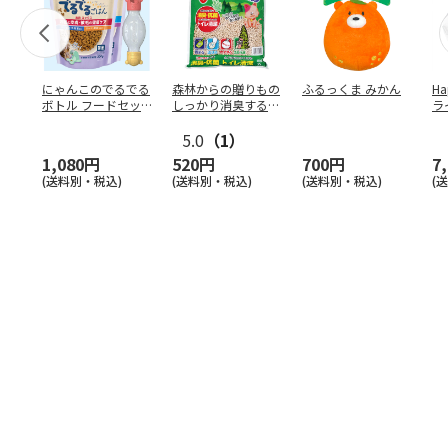
にゃんこのでるでる
森林からの贈りもの
ふるっくま みかん
Ha
ボトル フードセッ
しっかり消臭するひ
ラ
ト
のきの猫砂 7L
ー
5.0
（1）
1,080円
520円
700円
7
(送料別・税込)
(送料別・税込)
(送料別・税込)
(