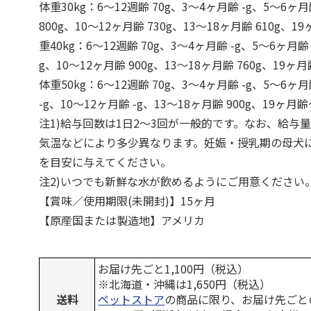
体重30kg：6～12週齢 70g、3～4ヶ月齢 -g、5～6ヶ月
800g、10～12ヶ月齢 730g、13～18ヶ月齢 610g、19
重40kg：6～12週齢 70g、3～4ヶ月齢 -g、5～6ヶ月齢 
g、10～12ヶ月齢 900g、13～18ヶ月齢 760g、19ヶ月
体重50kg：6～12週齢 70g、3～4ヶ月齢 -g、5～6ヶ月
-g、10～12ヶ月齢 -g、13～18ヶ月齢 900g、19ヶ月齢～
注1)給与回数は1日2～3回が一般的です。なお、給与
気温などにより多少異なります。妊娠・授乳期の母犬に
を目安に与えてください。
注2)いつでも新鮮な水が飲めるようにご用意ください
【賞味／使用期限(未開封)】15ヶ月
【原産国または製造地】アメリカ
お届け先ごと1,100円（税込）
※北海道・沖縄は1,650円（税込）
送料
ペットストア
の商品に限り、お届け先ごと