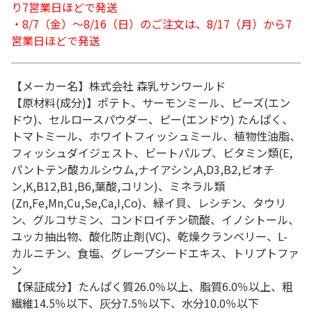
り7営業日ほどで発送
・8/7（金）～8/16（日）のご注文は、8/17（月）から7
営業日ほどで発送
【メーカー名】株式会社 森乳サンワールド
【原材料(成分)】ポテト、サーモンミール、ピーズ(エン
ドウ)、セルロースパウダー、ピー(エンドウ) たんぱく、
トマトミール、ホワイトフィッシュミール、植物性油脂、
フィッシュダイジェスト、ビートパルプ、ビタミン類(E,
パントテン酸カルシウム,ナイアシン,A,D3,B2,ビオチ
ン,K,B12,B1,B6,葉酸,コリン)、ミネラル類
(Zn,Fe,Mn,Cu,Se,Ca,I,Co)、緑イ貝、レシチン、タウリ
ン、グルコサミン、コンドロイチン硫酸、イノシトール、
ユッカ抽出物、酸化防止剤(VC)、乾燥クランベリー、L-
カルニチン、食塩、グレープシードエキス、トリプトファ
ン
【保証成分】たんぱく質26.0％以上、脂質6.0％以上、粗
繊維14.5％以下、灰分7.5％以下、水分10.0％以下