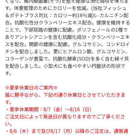
くなり、腸内細菌叢(そう)を整え健康な消化吸収を保ちま
す。体重管理のためにカロリーを低減。(当社フィッシュ
＆ポテトプラス対比：カロリー約16％減)L- カルニチン配
合。抗酸化性分クランベリーエキス配合。健康を維持する
ことで、下部尿路の健康に配慮。ポリフェノールの1種で
ありアントシアニンを含む抗酸化成分・クランベリーエキ
スを配合。関節の健康に配慮。グルコサミン、コンドロイ
チンを配合しました。更にヒアルロン酸、グルコサミン、
コラーゲンが豊富で、抗酸化酵素(SOD)を多く含む緑イ貝
を配合しました。小型犬にも食べやすい円盤状の形状で
す。
※夏季休業日のご案内※
誠に勝手ながら、下記の通り休業日とさせていただきま
す。
・夏季休業期間：8/7（金）～8/16（日）
ご注文日によって発送日が異なりますのでご了承くださ
い。
・8/6（木）まで及び8/17（月）以降のご注文は、通常通