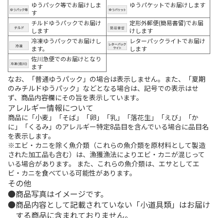
ゆうパック等でお届けしま
ゆうパケットでお届けします
す
チルドゆうパックでお届け
定形外郵便(簡易書留)でお届
します
けします
冷凍ゆうパックでお届けし
レターパックライトでお届け
ます。
します
佐川急便でのお届けとなり
ます
なお、「普通ゆうパック」の場合は表示しません。また、「夏期
のみチルドゆうパック」などとなる場合は、記号での表示はせ
ず、商品内容欄にその旨を表示しています。
アレルギー情報について
商品に「小麦」「そば」「卵」「乳」「落花生」「えび」「か
に」「くるみ」のアレルギー特定8品目を含んでいる場合に品目名
を表示します。
※エビ・カニを除く魚介類（これらの魚介類を原材料として製造
された加工品も含む）は、漁獲漁法によりエビ・カニが混じって
いる場合があります。 また、これらの魚介類は、エサとしてエ
ビ・カニを食べている可能性があります。
その他
商品写真はイメージです。
商品内容として記載されていない「小道具類」はお届け
する商品に含まれておりません。