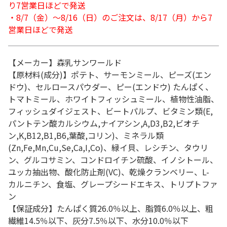
り7営業日ほどで発送
・8/7（金）～8/16（日）のご注文は、8/17（月）から7
営業日ほどで発送
【メーカー】森乳サンワールド
【原材料(成分)】ポテト、サーモンミール、ピーズ(エン
ドウ)、セルロースパウダー、ピー(エンドウ) たんぱく、
トマトミール、ホワイトフィッシュミール、植物性油脂、
フィッシュダイジェスト、ビートパルプ、ビタミン類(E,
パントテン酸カルシウム,ナイアシン,A,D3,B2,ビオチ
ン,K,B12,B1,B6,葉酸,コリン)、ミネラル類
(Zn,Fe,Mn,Cu,Se,Ca,I,Co)、緑イ貝、レシチン、タウリ
ン、グルコサミン、コンドロイチン硫酸、イノシトール、
ユッカ抽出物、酸化防止剤(VC)、乾燥クランベリー、L-
カルニチン、食塩、グレープシードエキス、トリプトファ
ン
【保証成分】たんぱく質26.0％以上、脂質6.0％以上、粗
繊維14.5％以下、灰分7.5％以下、水分10.0％以下