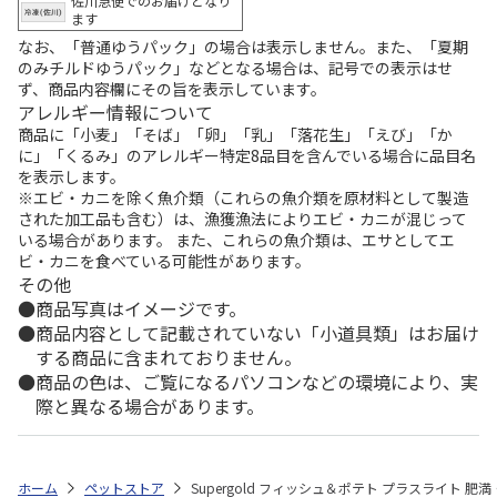
佐川急便でのお届けとなり
ます
なお、「普通ゆうパック」の場合は表示しません。また、「夏期
のみチルドゆうパック」などとなる場合は、記号での表示はせ
ず、商品内容欄にその旨を表示しています。
アレルギー情報について
商品に「小麦」「そば」「卵」「乳」「落花生」「えび」「か
に」「くるみ」のアレルギー特定8品目を含んでいる場合に品目名
を表示します。
※エビ・カニを除く魚介類（これらの魚介類を原材料として製造
された加工品も含む）は、漁獲漁法によりエビ・カニが混じって
いる場合があります。 また、これらの魚介類は、エサとしてエ
ビ・カニを食べている可能性があります。
その他
商品写真はイメージです。
商品内容として記載されていない「小道具類」はお届け
する商品に含まれておりません。
商品の色は、ご覧になるパソコンなどの環境により、実
際と異なる場合があります。
ホーム
ペットストア
Supergold フィッシュ＆ポテト プラスライト 肥