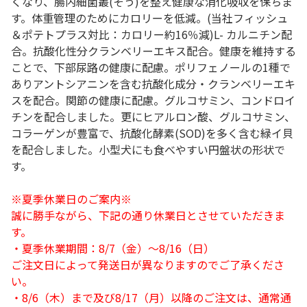
くなり、腸内細菌叢(そう)を整え健康な消化吸収を保ちま
す。体重管理のためにカロリーを低減。(当社フィッシュ
＆ポテトプラス対比：カロリー約16％減)L- カルニチン配
合。抗酸化性分クランベリーエキス配合。健康を維持する
ことで、下部尿路の健康に配慮。ポリフェノールの1種で
ありアントシアニンを含む抗酸化成分・クランベリーエキ
スを配合。関節の健康に配慮。グルコサミン、コンドロイ
チンを配合しました。更にヒアルロン酸、グルコサミン、
コラーゲンが豊富で、抗酸化酵素(SOD)を多く含む緑イ貝
を配合しました。小型犬にも食べやすい円盤状の形状で
す。
※夏季休業日のご案内※
誠に勝手ながら、下記の通り休業日とさせていただきま
す。
・夏季休業期間：8/7（金）～8/16（日）
ご注文日によって発送日が異なりますのでご了承くださ
い。
・8/6（木）まで及び8/17（月）以降のご注文は、通常通