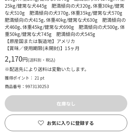
25kg/健常な犬445g 肥満傾向の犬320g､体重30kg/健常
な犬510g 肥満傾向の犬370g､体重35kg/健常な犬570g
肥満傾向の犬415g､体重40kg/健常な犬630g 肥満傾向の
犬460g､体重45kg/健常な犬690g 肥満傾向の犬500g､体
重50kg/健常な犬745g 肥満傾向の犬545g
【原産国または製造地】アメリカ
【賞味／使用期限(未開封)】15ヶ月
2,170
円
(送料別・税込)
※配送先により送料は変動いたします。
獲得ポイント： 21 pt
商品番号
9973130253
お気に入りに登録する