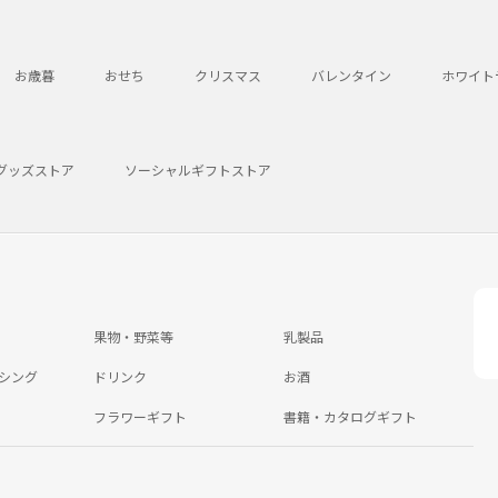
お歳暮
おせち
クリスマス
バレンタイン
ホワイト
グッズストア
ソーシャルギフトストア
果物・野菜等
乳製品
シング
ドリンク
お酒
フラワーギフト
書籍・カタログギフト