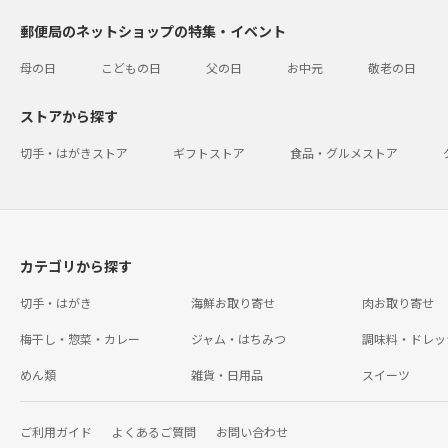
郵便局のネットショップの特集・イベント
母の日
こどもの日
父の日
お中元
敬老の日
ストアから探す
切手・はがきストア
ギフトストア
食品・グルメストア
カテゴリから探す
切手・はがき
海鮮お取り寄せ
肉お取り寄せ
梅干し・惣菜・カレー
ジャム・はちみつ
調味料・ドレッ
めん類
雑貨・日用品
スイーツ
ご利用ガイド
よくあるご質問
お問い合わせ