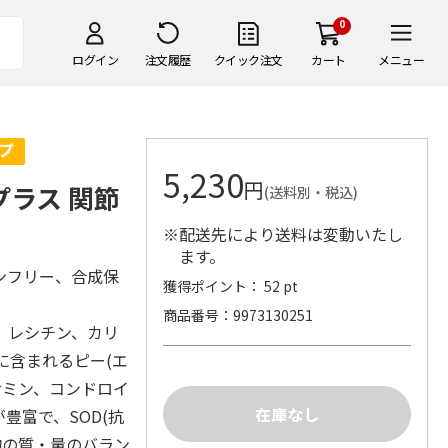
0
ログイン
注文履歴
クイック注文
カート
メニュー
5,230
円
 プラス 関節
(送料別・税込)
※配送先により送料は変動いたし
ます。
ンフリー、合成保
獲得ポイント： 52 pt
商品番号
9973130251
。レシチン、カリ
に含まれるピー(エ
サミン、コンドロイ
豊富で、SOD(抗
物の質・量のバラン