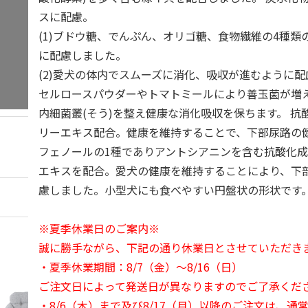
スに配慮。
(1)ブドウ糖、でんぷん、オリゴ糖、食物繊維の4種類
に配慮しました。
(2)愛犬の体内でスムーズに消化、吸収が進むように
セルロースパウダーやトマトミールにより善玉菌が増
内細菌叢(そう)を整え健康な消化吸収を保ちます。 抗
リーエキス配合。健康を維持することで、下部尿路の
フェノールの1種でありアントシアニンを含む抗酸化
エキスを配合。愛犬の健康を維持することにより、下
慮しました。小型犬にも食べやすい円盤状の形状です
※夏季休業日のご案内※
誠に勝手ながら、下記の通り休業日とさせていただき
・夏季休業期間：8/7（金）～8/16（日）
ご注文日によって発送日が異なりますのでご了承くだ
・8/6（木）まで及び8/17（月）以降のご注文は、通