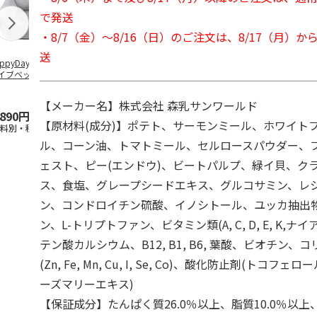
で発送
・8/7（金）～8/16（日）のご注文は、8/17（月）
送
ppyDays 2wayド
獣医師開発 ニオイ
デオトイレ 飛び散
無添加良品 
イブベッド グレ
をとる砂専用 猫ト
らない消臭・抗菌サ
ムデンタルコ
イレ ナチュラルグ
ンド 4L
ぐるぐるボー
レー
…
【メーカー名】株式会社 森乳サンワールド
,890円
1,550円
1,320円
470円
【原材料(成分)】ポテト、サーモンミール、ホワイト
送料別・税込)
(送料別・税込)
(送料別・税込)
(送料別・税込
ル、コーン油、トマトミール、セルロースパウダー、
ェスト、ピー(エンドウ)、ビートパルプ、緑イ貝、ク
ス、食塩、グレープシードエキス、グルコサミン、レ
ン、コンドロイチン硫酸、イノシトール、ユッカ抽出物
ン、L-トリプトファン、ビタミン類(A, C, D, E, K,ナイ
テン酸カルシウム、B12, B1, B6, 葉酸、ビオチン、
(Zn, Fe, Mn, Cu, I, Se, Co)、酸化防止剤(トコ
ーズマリーエキス)
【保証成分】たんぱく質26.0％以上、脂質10.0％以上