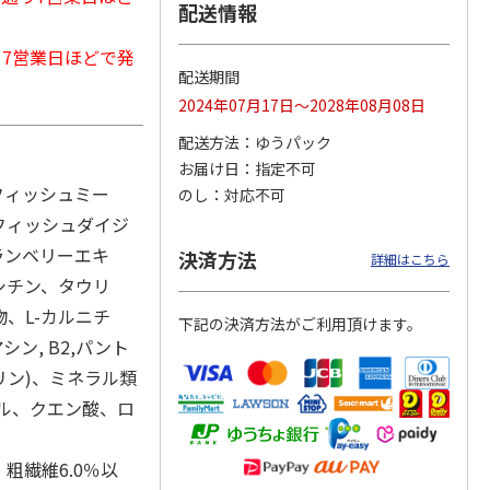
配送情報
から7営業日ほどで発
配送期間
カムカ
銀のスプーン パウ
ペット線香 虹のか
鈴虫の経木 3枚入
2024年07月17日～2028年08月08日
ーン
チ 健康に育つ子ね
なた フルーティフ
ン型 S
こ用 まぐろ・かつ
ローラルの香り
配送方法
ゆうパック
おに
…
お届け日
指定不可
120円
590円
100円
フィッシュミー
のし
対応不可
)
(送料別・税込)
(送料別・税込)
(送料別・税込)
フィッシュダイジ
ランベリーエキ
決済方法
詳細はこちら
シチン、タウリ
、L-カルニチ
下記の決済方法がご利用頂けます。
アシン, B2,パント
コリン)、ミネラル類
フェロール、クエン酸、ロ
、粗繊維6.0％以