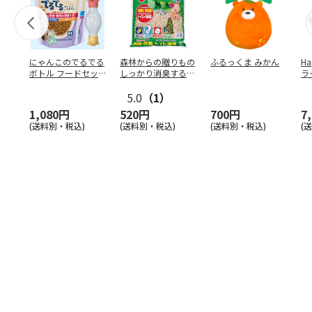
にゃんこのでるでる
森林からの贈りもの
ふるっくま みかん
Ha
ボトル フードセッ
しっかり消臭するひ
ラ
ト
のきの猫砂 7L
ー
5.0
（1）
1,080円
520円
700円
7
(送料別・税込)
(送料別・税込)
(送料別・税込)
(