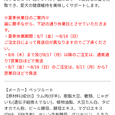
取でき、愛犬の健康維持を美味しくサポートします。
※夏季休業日のご案内※
誠に勝手ながら、下記の通り休業日とさせていただきま
す。
・夏季休業期間：8/7（金）～8/16（日）
ご注文日によって発送日が異なりますのでご了承くださ
い。
・8/6（木）まで及び8/17（月）以降のご注文は、通常通
り7営業日ほどで発送
・8/7（金）～8/16（日）のご注文は、8/17（月）から7
営業日ほどで発送
【メーカー】ペッツルート
【原材料(成分)】ラム肉(仔羊)、脱脂大豆、糖類、じゃが
いも(遺伝子組換えでない)、植物油脂、大豆たん白、タピ
オカでん粉、ビール酵母、酵母エキス、マグロエキス
(DHA、EPA含有)、セレン含有酵母、グリセリン、ミネラ