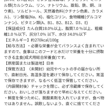
ル類(カルシウム、リン、ナトリウム、亜鉛、鉄、銅、ヨ
ウ素)、ソルビトール、天然着色料(クチナシ色素、カラメ
ル)、リン酸塩(Na、K)、塩化コリン、食物繊維(グルコマ
ンナン)、ビタミン類(A、B1、B2、B12、D3、E)
【保証成分】たん白質18.0％以上、脂質7.0 ％以上、粗繊
維1.0 ％以下、灰分7.0％ 以下、水分 34.0％以下
【エネルギー】約270kcal/100g
【給与方法】・必要な栄養が全てバランスよく含まれてい
ますので、食事はこのフードと水だけで栄養を十分に摂取
できる主食(成犬用総合栄養食)です。
【原産国または製造地】日本
【保管方法】〈未開封〉幼児やペットの手の届かない所
で、直射日光、高温多湿を避けて保存してください。常温
で保存できますが、なるべく低温で保管してください。
〈内袋開封後〉チャックを閉じ、必ず冷蔵庫で保存してく
ださい。おいしさが落ちますので早めに与えてください。
・鮮度を保つために、脱酸素剤を入れていますが、食べ物
ではありません。誤飲しないよう、直ぐに捨ててくださ