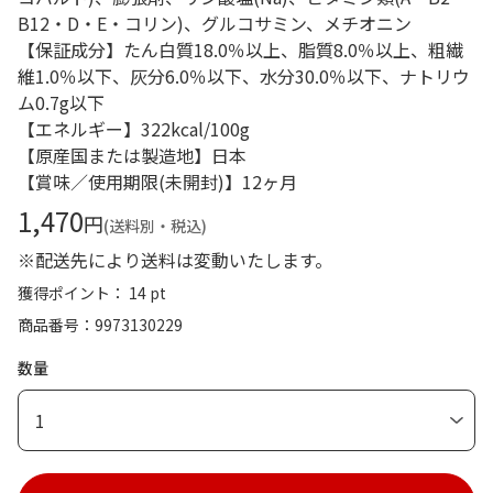
B12・D・E・コリン)、グルコサミン、メチオニン
【保証成分】たん白質18.0％以上、脂質8.0％以上、粗繊
維1.0％以下、灰分6.0％以下、水分30.0％以下、ナトリウ
ム0.7g以下
【エネルギー】322kcal/100g
【原産国または製造地】日本
【賞味／使用期限(未開封)】12ヶ月
1,470
円
(送料別・税込)
※配送先により送料は変動いたします。
獲得ポイント： 14 pt
商品番号
9973130229
数量
1