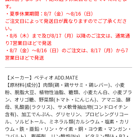
す。
・夏季休業期間：8/7（金）～8/16（日）
ご注文日によって発送日が異なりますのでご了承くださ
い。
・8/6（木）まで及び8/17（月）以降のご注文は、通常通
り7営業日ほどで発送
・8/7（金）～8/16（日）のご注文は、8/17（月）から7
営業日ほどで発送
【メーカー】ペティオ ADD.MATE
【原材料(成分)】肉類(鶏・鶏ササミ・鶏レバー)、小麦
粉、脱脂大豆、植物性油脂、糖類、小麦たん白、小麦ブラ
ン、オリゴ糖、野菜類(トマト・にんじん)、アマニ油、酵
母、乳酸菌(ラクリス)、サメ軟骨抽出物(コンドロイチン
含有)、加工でんぷん、グリセリン、プロピレングリコー
ル、ソルビトール、ミネラル類(カルシウム・塩素・カリ
ウム・鉄・亜鉛・リン・ケイ素・銅・ヨウ素・マンガン・
コバルト)、膨張剤、リン酸塩(Na)、ビタミン類(A・B2・