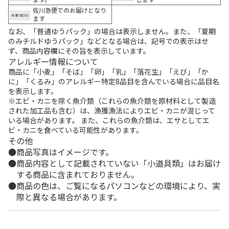
佐川急便でのお届けとなり
ます
なお、「普通ゆうパック」の場合は表示しません。また、「夏期
のみチルドゆうパック」などとなる場合は、記号での表示はせ
ず、商品内容欄にその旨を表示しています。
アレルギー情報について
商品に「小麦」「そば」「卵」「乳」「落花生」「えび」「か
に」「くるみ」のアレルギー特定8品目を含んでいる場合に品目名
を表示します。
※エビ・カニを除く魚介類（これらの魚介類を原材料として製造
された加工品も含む）は、漁獲漁法によりエビ・カニが混じって
いる場合があります。 また、これらの魚介類は、エサとしてエ
ビ・カニを食べている可能性があります。
その他
商品写真はイメージです。
商品内容として記載されていない「小道具類」はお届け
する商品に含まれておりません。
商品の色は、ご覧になるパソコンなどの環境により、実
際と異なる場合があります。