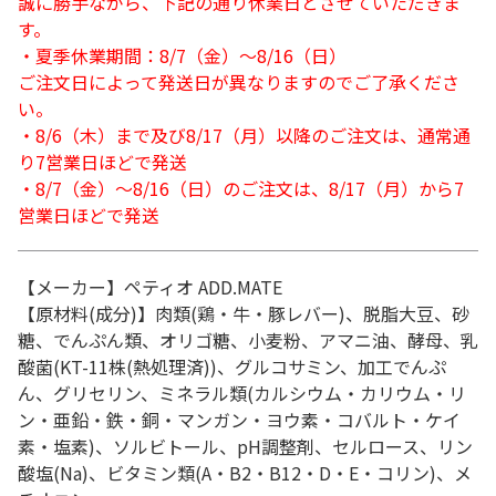
誠に勝手ながら、下記の通り休業日とさせていただきま
す。
・夏季休業期間：8/7（金）～8/16（日）
ご注文日によって発送日が異なりますのでご了承くださ
い。
・8/6（木）まで及び8/17（月）以降のご注文は、通常通
り7営業日ほどで発送
・8/7（金）～8/16（日）のご注文は、8/17（月）から7
営業日ほどで発送
【メーカー】ペティオ ADD.MATE
【原材料(成分)】肉類(鶏・牛・豚レバー)、脱脂大豆、砂
糖、でんぷん類、オリゴ糖、小麦粉、アマニ油、酵母、乳
酸菌(KT-11株(熱処理済))、グルコサミン、加工でんぷ
ん、グリセリン、ミネラル類(カルシウム・カリウム・リ
ン・亜鉛・鉄・銅・マンガン・ヨウ素・コバルト・ケイ
素・塩素)、ソルビトール、pH調整剤、セルロース、リン
酸塩(Na)、ビタミン類(A・B2・B12・D・E・コリン)、メ