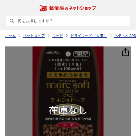
ホーム
ペットストア
フード
ドライフード（犬用）
ペティオ ADD