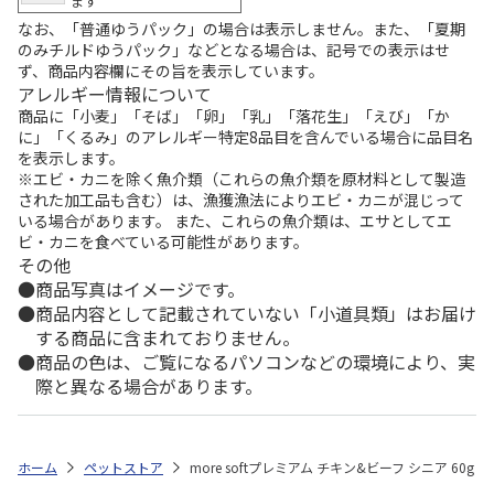
ます
なお、「普通ゆうパック」の場合は表示しません。また、「夏期
のみチルドゆうパック」などとなる場合は、記号での表示はせ
ず、商品内容欄にその旨を表示しています。
アレルギー情報について
商品に「小麦」「そば」「卵」「乳」「落花生」「えび」「か
に」「くるみ」のアレルギー特定8品目を含んでいる場合に品目名
を表示します。
※エビ・カニを除く魚介類（これらの魚介類を原材料として製造
された加工品も含む）は、漁獲漁法によりエビ・カニが混じって
いる場合があります。 また、これらの魚介類は、エサとしてエ
ビ・カニを食べている可能性があります。
その他
商品写真はイメージです。
商品内容として記載されていない「小道具類」はお届け
する商品に含まれておりません。
商品の色は、ご覧になるパソコンなどの環境により、実
際と異なる場合があります。
ホーム
ペットストア
more softプレミアム チキン&ビーフ シニア 60g