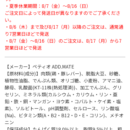
・夏季休業期間：8/7（金）～8/16（日）
ご注文日によって発送日が異なりますのでご了承くださ
い。
・8/6（木）まで及び8/17（月）以降のご注文は、通常通
り7営業日ほどで発送
・8/7（金）～8/16（日）のご注文は、8/17（月）から7
営業日ほどで発送
【メーカー】ペティオ ADD.MATE
【原材料(成分)】肉類(鶏・豚レバー)、脱脂大豆、砂糖、
植物性油脂、でんぷん類、オリゴ糖、小麦粉、アマニ油、
酵母、乳酸菌(KT-11株(熱処理済))、加工でんぷん、グリ
セリン、ミネラル類(カルシウム・カリウム・リン・亜
鉛・鉄・銅・マンガン・ヨウ素・コバルト・ケイ素・塩
素)、ソルビトール、pH調整剤、セルロース、リン酸塩
(Na)、ビタミン類(A・B2・B12・D・E・コリン)、メチオ
ニン
【保証成分】たんぱく質18.0％以上、脂質9.5％以上、粗