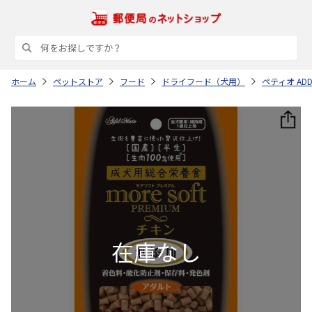
ホーム
ペットストア
フード
ドライフード（犬用）
ペティオ ADD