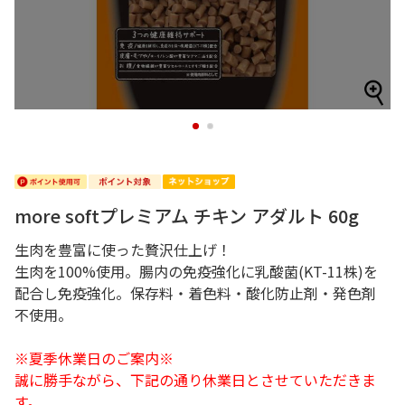
1
2
more softプレミアム チキン アダルト 60g
生肉を豊富に使った贅沢仕上げ！
生肉を100%使用。腸内の免疫強化に乳酸菌(KT-11株)を
配合し免疫強化。保存料・着色料・酸化防止剤・発色剤
不使用。
※夏季休業日のご案内※
誠に勝手ながら、下記の通り休業日とさせていただきま
す。