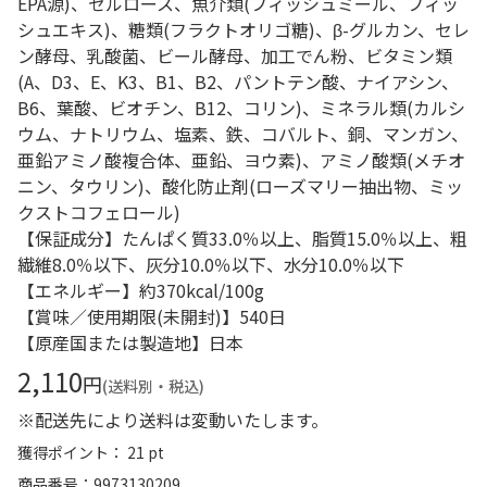
EPA源)、セルロース、魚介類(フィッシュミール、フィッ
シュエキス)、糖類(フラクトオリゴ糖)、β-グルカン、セレ
ン酵母、乳酸菌、ビール酵母、加工でん粉、ビタミン類
(A、D3、E、K3、B1、B2、パントテン酸、ナイアシン、
B6、葉酸、ビオチン、B12、コリン)、ミネラル類(カルシ
ウム、ナトリウム、塩素、鉄、コバルト、銅、マンガン、
亜鉛アミノ酸複合体、亜鉛、ヨウ素)、アミノ酸類(メチオ
ニン、タウリン)、酸化防止剤(ローズマリー抽出物、ミッ
クストコフェロール)
【保証成分】たんぱく質33.0％以上、脂質15.0％以上、粗
繊維8.0％以下、灰分10.0％以下、水分10.0％以下
【エネルギー】約370kcal/100g
【賞味／使用期限(未開封)】540日
【原産国または製造地】日本
2,110
円
(送料別・税込)
※配送先により送料は変動いたします。
獲得ポイント： 21 pt
商品番号
9973130209