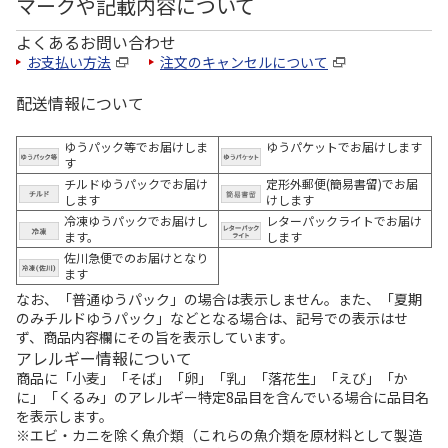
マークや記載内容について
よくあるお問い合わせ
お支払い方法
注文のキャンセルについて
配送情報について
ゆうパック等でお届けしま
ゆうパケットでお届けします
す
チルドゆうパックでお届け
定形外郵便(簡易書留)でお届
します
けします
冷凍ゆうパックでお届けし
レターパックライトでお届け
ます。
します
佐川急便でのお届けとなり
ます
なお、「普通ゆうパック」の場合は表示しません。また、「夏期
のみチルドゆうパック」などとなる場合は、記号での表示はせ
ず、商品内容欄にその旨を表示しています。
アレルギー情報について
商品に「小麦」「そば」「卵」「乳」「落花生」「えび」「か
に」「くるみ」のアレルギー特定8品目を含んでいる場合に品目名
を表示します。
※エビ・カニを除く魚介類（これらの魚介類を原材料として製造