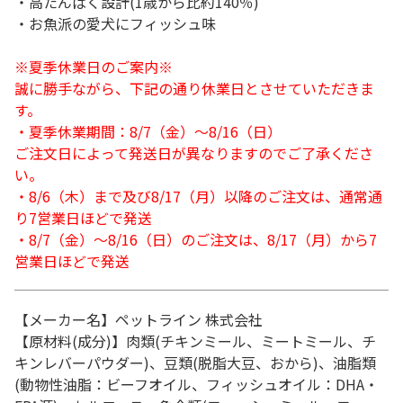
・高たんぱく設計(1歳から比約140％)
・お魚派の愛犬にフィッシュ味
※夏季休業日のご案内※
誠に勝手ながら、下記の通り休業日とさせていただきま
す。
・夏季休業期間：8/7（金）～8/16（日）
ご注文日によって発送日が異なりますのでご了承くださ
い。
・8/6（木）まで及び8/17（月）以降のご注文は、通常通
り7営業日ほどで発送
・8/7（金）～8/16（日）のご注文は、8/17（月）から7
営業日ほどで発送
【メーカー名】ペットライン 株式会社
【原材料(成分)】肉類(チキンミール、ミートミール、チ
キンレバーパウダー)、豆類(脱脂大豆、おから)、油脂類
(動物性油脂：ビーフオイル、フィッシュオイル：DHA・