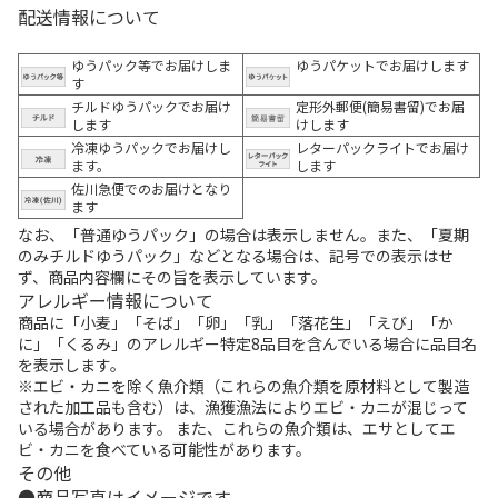
配送情報について
ゆうパック等でお届けしま
ゆうパケットでお届けします
す
チルドゆうパックでお届け
定形外郵便(簡易書留)でお届
します
けします
冷凍ゆうパックでお届けし
レターパックライトでお届け
ます。
します
佐川急便でのお届けとなり
ます
なお、「普通ゆうパック」の場合は表示しません。また、「夏期
のみチルドゆうパック」などとなる場合は、記号での表示はせ
ず、商品内容欄にその旨を表示しています。
アレルギー情報について
商品に「小麦」「そば」「卵」「乳」「落花生」「えび」「か
に」「くるみ」のアレルギー特定8品目を含んでいる場合に品目名
を表示します。
※エビ・カニを除く魚介類（これらの魚介類を原材料として製造
された加工品も含む）は、漁獲漁法によりエビ・カニが混じって
いる場合があります。 また、これらの魚介類は、エサとしてエ
ビ・カニを食べている可能性があります。
その他
商品写真はイメージです。