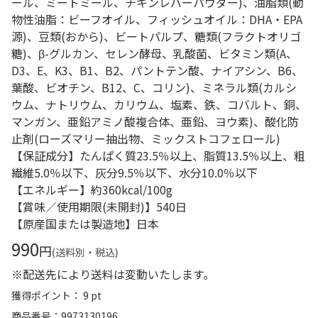
ール、ミートミール、チキンレバーパウダー)、油脂類(動
物性油脂：ビーフオイル、フィッシュオイル：DHA・EPA
源)、豆類(おから)、ビートパルプ、糖類(フラクトオリゴ
糖)、β-グルカン、セレン酵母、乳酸菌、ビタミン類(A、
D3、E、K3、B1、B2、パントテン酸、ナイアシン、B6、
葉酸、ビオチン、B12、C、コリン)、ミネラル類(カルシ
ウム、ナトリウム、カリウム、塩素、鉄、コバルト、銅、
マンガン、亜鉛アミノ酸複合体、亜鉛、ヨウ素)、酸化防
止剤(ローズマリー抽出物、ミックストコフェロール)
【保証成分】たんぱく質23.5％以上、脂質13.5％以上、粗
繊維5.0％以下、灰分9.5％以下、水分10.0％以下
【エネルギー】約360kcal/100g
【賞味／使用期限(未開封)】540日
【原産国または製造地】日本
990
円
(送料別・税込)
※配送先により送料は変動いたします。
獲得ポイント： 9 pt
商品番号
9973130196