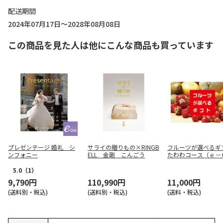
配送期間
2024年07月17日～2028年08月08日
この商品を見た人は他にこんな商品も買っています
プレゼンテージ 婚礼 シ
サライの贈りもの×RINGB
フルーツが選べる
ンフォニー
ELL 金剛 こんごう
たわわコース（ｅ－
ｔ）【弔事用】
5.0
（1）
9,790円
110,990円
11,000円
(送料別・税込)
(送料別・税込)
(送料・税込)