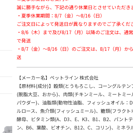
誠に勝手ながら、下記の通り休業日とさせていただき
・夏季休業期間：8/7（金）～8/16（日）
ご注文日によって発送日が異なりますのでご了承くだ
・8/6（木）まで及び8/17（月）以降のご注文は、通
で発送
・8/7（金）～8/16（日）のご注文は、8/17（月）
送
【メーカー名】ペットライン 株式会社
【原材料(成分)】穀類(とうもろこし、コーングルテン
(脱脂大豆、おから)、肉類(チキンミール、ミートミ
パウダー)、油脂類(動物性油脂、フィッシュオイル：DH
ルロース、魚介類(フィッシュミール)、糖類(フラクト
酵母、ビタミン類(A、D3、E、K3、B1、B2、パント
ン、B6、葉酸、ビオチン、B12、C、コリン)、ミネラ