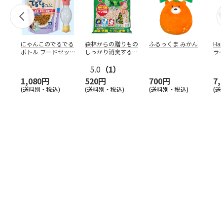
にゃんこのでるでる
森林からの贈りもの
ふるっくま みかん
Ha
ボトル フードセッ
しっかり消臭するひ
ラ
ト
のきの猫砂 7L
ー
5.0
（1）
1,080円
520円
700円
7
(送料別・税込)
(送料別・税込)
(送料別・税込)
(