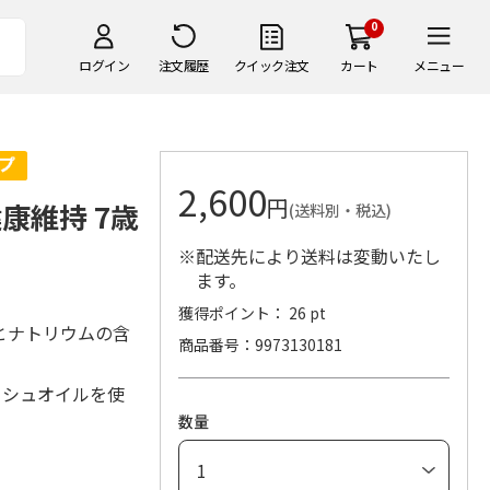
0
ログイン
注文履歴
クイック注文
カート
メニュー
2,600
円
康維持 7歳
(送料別・税込)
※配送先により送料は変動いたし
ます。
獲得ポイント： 26 pt
とナトリウムの含
商品番号
9973130181
ッシュオイルを使
数量