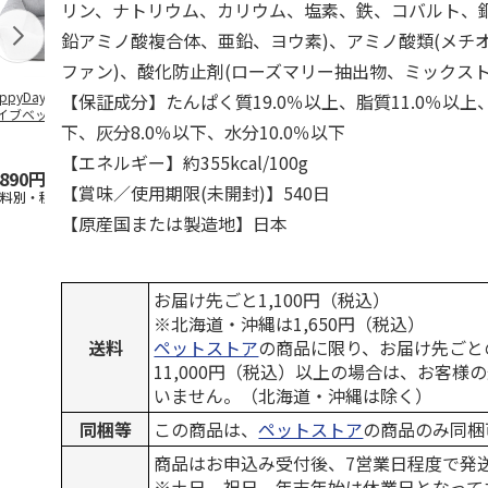
リン、ナトリウム、カリウム、塩素、鉄、コバルト、
鉛アミノ酸複合体、亜鉛、ヨウ素)、アミノ酸類(メチ
ファン)、酸化防止剤(ローズマリー抽出物、ミックス
ppyDays 2wayド
獣医師開発 ニオイ
デオトイレ 飛び散
無添加良品 
【保証成分】たんぱく質19.0％以上、脂質11.0％以上
イブベッド グレ
をとる砂専用 猫ト
らない消臭・抗菌サ
ムデンタルコ
下、灰分8.0％以下、水分10.0％以下
イレ ナチュラルグ
ンド 4L
ぐるぐるボー
レー
…
【エネルギー】約355kcal/100g
,890円
1,550円
1,320円
470円
【賞味／使用期限(未開封)】540日
送料別・税込)
(送料別・税込)
(送料別・税込)
(送料別・税込
【原産国または製造地】日本
お届け先ごと1,100円（税込）
※北海道・沖縄は1,650円（税込）
送料
ペットストア
の商品に限り、お届け先ごと
11,000円（税込）以上の場合は、お客様
いません。（北海道・沖縄は除く）
同梱等
この商品は、
ペットストア
の商品のみ同梱
商品はお申込み受付後、7営業日程度で発
※土日、祝日、年末年始は休業日となって