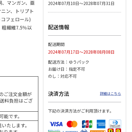
銅、マンガン、亜
2024年07月10日～2028年07月31日
オニン、トリプト
トコフェロール)
配送情報
カムカ
銀のスプーン パウ
ペット線香 虹のか
鈴虫の経木 3枚入
、粗繊維7.5％以
ーン
チ 健康に育つ子ね
なた フルーティフ
ン型 S
こ用 まぐろ・かつ
ローラルの香り
おに
…
配送期間
120円
590円
100円
2024年07月17日～2028年08月08日
)
(送料別・税込)
(送料別・税込)
(送料別・税込)
配送方法
ゆうパック
お届け日
指定不可
のし
対応不可
決済方法
のご注文金額が
詳細はこちら
の送料負担はござ
下記の決済方法がご利用頂けます。
可能です。
送いたします。
おります。