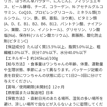
リカ、ほうれん草パウダー、にんじん)、フィッシュエキ
ス、ビール酵母、チーズ、コラーゲン、N-アセチルグルコ
サミン、CoQ10、プロピレングリコール、ミネラル類(カ
ルシウム、リン、鉄、銅、亜鉛、ヨウ素)、ビタミン類
(A、D、E、B1、B2、B6、B12、パントテン酸、ナイアシ
ン、葉酸、コリン、イノシトール)、グリセリン、リン酸
塩(Na)、保存料(ソルビン酸カリウム)、膨脹剤、酸化防止
剤(ビタミンC)
【保証成分】たんぱく質15.5％以上、脂質5.0％以上、粗
繊維3.0％以下、灰分7.0％以下、水分40.0％以下
【エネルギー】約245kcal/100g
【給与方法】・食事量はワンちゃんの年齢、体重、運動量
や生理状態、季節によって異なります。パッケージ記載の
表を目安にワンちゃんの状態に応じて1日2～3回に分けて
与えてください。
【賞味／使用期限(未開封)】12ヶ月
【原産国または製造地】日本
【保管方法】・直射日光のあたる場所、湿気の多い場所を
避け、涼しい場所で虫などが入らないように密閉してくだ