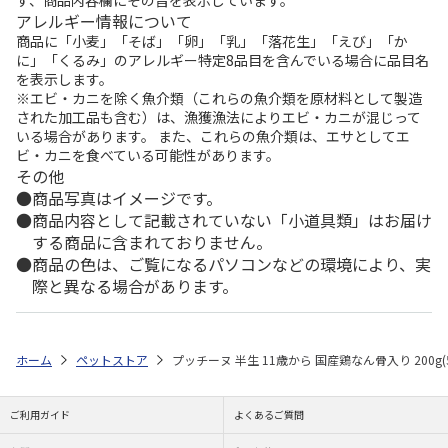
ず、商品内容欄にその旨を表示しています。
アレルギー情報について
商品に「小麦」「そば」「卵」「乳」「落花生」「えび」「か
に」「くるみ」のアレルギー特定8品目を含んでいる場合に品目名
を表示します。
※エビ・カニを除く魚介類（これらの魚介類を原材料として製造
された加工品も含む）は、漁獲漁法によりエビ・カニが混じって
いる場合があります。 また、これらの魚介類は、エサとしてエ
ビ・カニを食べている可能性があります。
その他
商品写真はイメージです。
商品内容として記載されていない「小道具類」はお届け
する商品に含まれておりません。
商品の色は、ご覧になるパソコンなどの環境により、実
際と異なる場合があります。
ホーム
ペットストア
プッチーヌ 半生 11歳から 国産鶏なん骨入り 200g(5
ご利用ガイド
よくあるご質問