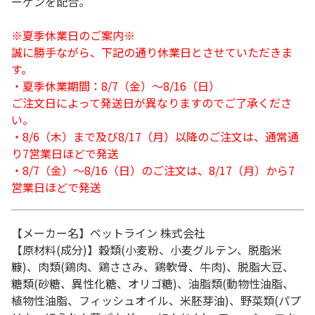
ーゲンを配合。
※夏季休業日のご案内※
誠に勝手ながら、下記の通り休業日とさせていただきま
す。
・夏季休業期間：8/7（金）～8/16（日）
ご注文日によって発送日が異なりますのでご了承くださ
い。
・8/6（木）まで及び8/17（月）以降のご注文は、通常通
り7営業日ほどで発送
・8/7（金）～8/16（日）のご注文は、8/17（月）から7
営業日ほどで発送
【メーカー名】ペットライン 株式会社
【原材料(成分)】穀類(小麦粉、小麦グルテン、脱脂米
糠)、肉類(鶏肉、鶏ささみ、鶏軟骨、牛肉)、脱脂大豆、
糖類(砂糖、異性化糖、オリゴ糖)、油脂類(動物性油脂、
植物性油脂、フィッシュオイル、米胚芽油)、野菜類(パプ