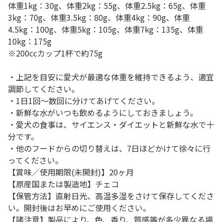
体重1kg：30g、体重2kg：55g、体重2.5kg：65g、体重
3kg：70g、体重3.5kg：80g、体重4kg：90g、体重
4.5kg：100g、体重5kg：105g、体重7kg：135g、体重
10kg：175g
※200ccカップ1杯で約75g
・上記を目安に愛犬が最適な体重を維持できるよう、適宜
調節してください。
・1日1回～数回に分けてあげてください。
・新鮮な水がいつも飲めるようにしておきましょう。
・愛犬の食事は、サイエンス・ダイエットと新鮮な水で十
分です。
・他のフードからの切り替えは、7日ほどかけて徐々に行
ってください。
【賞味／使用期限(未開封)】20ヶ月
【原産国または製造地】チェコ
【保管方法】直射日光、高温多湿をさけて保存してくださ
い。開封後はお早めにご使用ください。
【諸注意】製品により、色、香り、質感等が多少異なる場