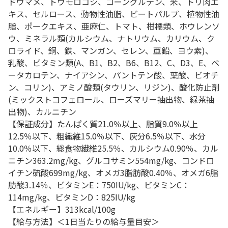
ドウマメ、トウモロコシ、コーングルテン、米、トリ肉エ
キス、セルロース、動物性油脂、ビートパルプ、植物性油
脂、ポークエキス、亜麻仁、トマト、柑橘類、ホウレンソ
ウ、ミネラル類(カルシウム、ナトリウム、カリウム、ク
ロライド、銅、鉄、マンガン、セレン、亜鉛、ヨウ素)、
乳酸、ビタミン類(A、B1、B2、B6、B12、C、D3、E、ベ
ータカロテン、ナイアシン、パントテン酸、葉酸、ビオチ
ン、コリン)、アミノ酸類(タウリン、リジン)、酸化防止剤
(ミックストコフェロール、ローズマリー抽出物、緑茶抽
出物)、カルニチン
【保証成分】たんぱく質21.0％以上、脂質9.0％以上
12.5％以下、粗繊維15.0％以下、灰分6.5％以下、水分
10.0％以下、総食物繊維25.5％、カルシウム0.90％、カル
ニチン363.2mg/kg、グルコサミン554mg/kg、コンドロ
イチン硫酸699mg/kg、オメガ3脂肪酸0.40％、オメガ6脂
肪酸3.14％、ビタミンE：750IU/kg、ビタミンC：
114mg/kg、ビタミンD：825IU/kg
【エネルギー】313kcal/100g
【給与方法】＜1日当たりの給与量目安＞