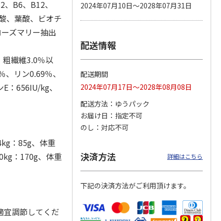
、B6、B12、
2024年07月10日～2028年07月31日
ン酸、葉酸、ビオチ
ローズマリー抽出
配送情報
カムカ
銀のスプーン パウ
ペット線香 虹のか
鈴虫の経木 3枚入
ーン
チ 健康に育つ子ね
なた フルーティフ
、粗繊維3.0％以
ン型 S
こ用 まぐろ・かつ
ローラルの香り
おに
…
％、リン0.69％、
配送期間
120円
590円
100円
：656IU/kg、
2024年07月17日～2028年08月08日
)
(送料別・税込)
(送料別・税込)
(送料別・税込)
配送方法
ゆうパック
お届け日
指定不可
のし
対応不可
4kg：85g、体重
決済方法
0kg：170g、体重
詳細はこちら
下記の決済方法がご利用頂けます。
適宜調節してくだ