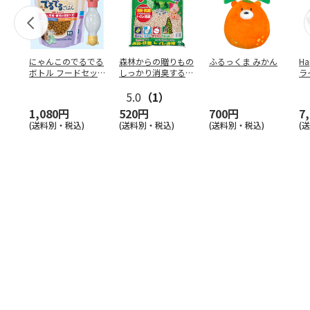
にゃんこのでるでる
森林からの贈りもの
ふるっくま みかん
Ha
ボトル フードセッ
しっかり消臭するひ
ラ
ト
のきの猫砂 7L
ー
5.0
（1）
1,080円
520円
700円
7
(送料別・税込)
(送料別・税込)
(送料別・税込)
(