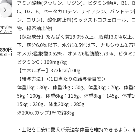
アミノ酸類(タウリン、リジン)、ビタミン類(A、B1、B2
C、D3、E、ベータカロテン、ナイアシン、パントテ
ン、コリン)、酸化防止剤(ミックストコフェロール、
ppyDays 2wayド
獣医師開発 ニオイ
デオトイレ 飛び散
無添加良品 
物、緑茶抽出物)
イブベッド グレ
をとる砂専用 猫ト
らない消臭・抗菌サ
ムデンタルコ
【保証成分】たんぱく質19.0％以上、脂質13.0％以上
イレ ナチュラルグ
ンド 4L
ぐるぐるボー
レー
…
下、灰分6.0％以下、水分10.5％以下、カルシウム0.77
,890円
1,550円
1,320円
470円
オメガ3脂肪酸0.52％、オメガ6脂肪酸3.73％、ビタミンE
送料別・税込)
(送料別・税込)
(送料別・税込)
(送料別・税込
ビタミンC：109mg/kg
【エネルギー】373kcal/100g
【給与方法】＜1日当たりの給与量目安＞
体重1kg：30g、体重2kg：50g、体重3kg：70g、体重
5kg：100g、体重6kg：115g、体重8kg：145g、体重1
15kg：230g、体重20kg：285g
※200ccカップ1杯で約85g
・上記を目安に愛犬が最適な体重を維持できるよう、