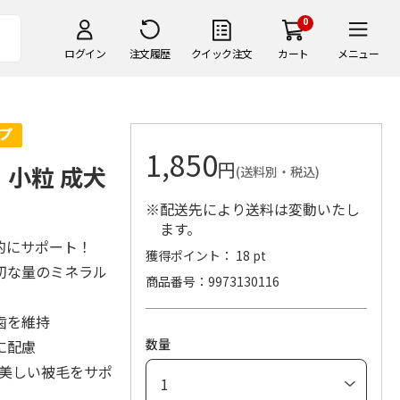
0
ログイン
注文履歴
クイック注文
カート
メニュー
1,850
円
 小粒 成犬
(送料別・税込)
※配送先により送料は変動いたし
ます。
的にサポート！
獲得ポイント： 18 pt
切な量のミネラル
商品番号
9973130116
歯を維持
数量
に配慮
と美しい被毛をサポ