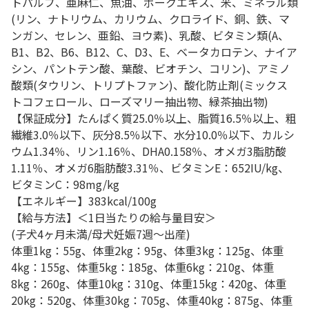
トパルプ、亜麻仁、魚油、ポークエキス、米、ミネラル類
(リン、ナトリウム、カリウム、クロライド、銅、鉄、マ
ンガン、セレン、亜鉛、ヨウ素)、乳酸、ビタミン類(A、
B1、B2、B6、B12、C、D3、E、ベータカロテン、ナイア
シン、パントテン酸、葉酸、ビオチン、コリン)、アミノ
酸類(タウリン、トリプトファン)、酸化防止剤(ミックス
トコフェロール、ローズマリー抽出物、緑茶抽出物)
【保証成分】たんぱく質25.0％以上、脂質16.5％以上、粗
繊維3.0％以下、灰分8.5％以下、水分10.0％以下、カルシ
ウム1.34％、リン1.16％、DHA0.158％、オメガ3脂肪酸
1.11％、オメガ6脂肪酸3.31％、ビタミンE：652IU/kg、
ビタミンC：98mg/kg
【エネルギー】383kcal/100g
【給与方法】＜1日当たりの給与量目安＞
(子犬4ヶ月未満/母犬妊娠7週～出産)
体重1kg：55g、体重2kg：95g、体重3kg：125g、体重
4kg：155g、体重5kg：185g、体重6kg：210g、体重
8kg：260g、体重10kg：310g、体重15kg：420g、体重
20kg：520g、体重30kg：705g、体重40kg：875g、体重