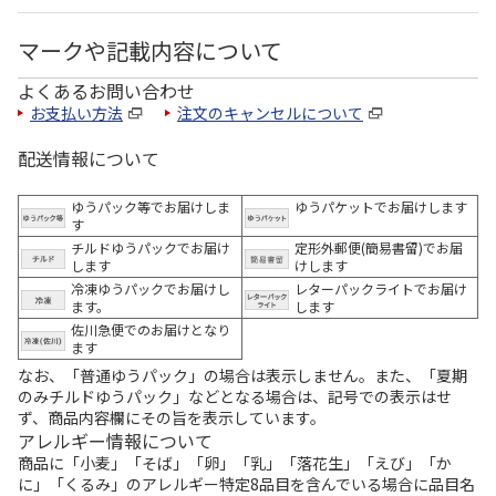
マークや記載内容について
よくあるお問い合わせ
お支払い方法
注文のキャンセルについて
配送情報について
ゆうパック等でお届けしま
ゆうパケットでお届けします
す
チルドゆうパックでお届け
定形外郵便(簡易書留)でお届
します
けします
冷凍ゆうパックでお届けし
レターパックライトでお届け
ます。
します
佐川急便でのお届けとなり
ます
なお、「普通ゆうパック」の場合は表示しません。また、「夏期
のみチルドゆうパック」などとなる場合は、記号での表示はせ
ず、商品内容欄にその旨を表示しています。
アレルギー情報について
商品に「小麦」「そば」「卵」「乳」「落花生」「えび」「か
に」「くるみ」のアレルギー特定8品目を含んでいる場合に品目名