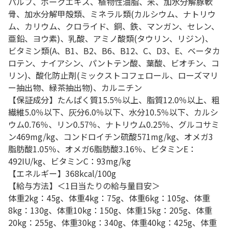
パルプ、ポークエキス、植物性油脂、米、加水分解豚軟
骨、加水分解甲殻類、ミネラル類(カルシウム、ナトリウ
ム、カリウム、クロライド、銅、鉄、マンガン、セレン、
亜鉛、ヨウ素)、乳酸、アミノ酸類(タウリン、リジン)、
ビタミン類(A、B1、B2、B6、B12、C、D3、E、ベータカ
ロテン、ナイアシン、パントテン酸、葉酸、ビオチン、コ
リン)、酸化防止剤(ミックストコフェロール、ローズマリ
ー抽出物、緑茶抽出物)、カルニチン
【保証成分】たんぱく質15.5％以上、脂質12.0％以上、粗
繊維5.0％以下、灰分6.0％以下、水分10.5％以下、カルシ
ウム0.76％、リン0.57％、ナトリウム0.25％、グルコサミ
ン469mg/kg、コンドロイチン硫酸571mg/kg、オメガ3
脂肪酸1.05％、オメガ6脂肪酸3.16％、ビタミンE：
492IU/kg、ビタミンC：93mg/kg
【エネルギー】368kcal/100g
【給与方法】＜1日当たりの給与量目安＞
体重2kg：45g、体重4kg：75g、体重6kg：105g、体重
8kg：130g、体重10kg：150g、体重15kg：205g、体重
20kg：255g、体重30kg：340g、体重40kg：425g、体重