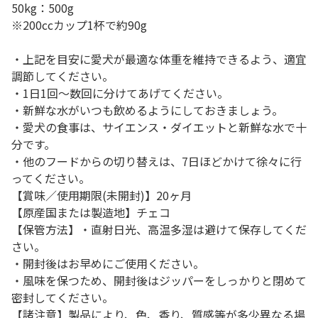
50kg：500g
※200ccカップ1杯で約90g
・上記を目安に愛犬が最適な体重を維持できるよう、適宜
調節してください。
・1日1回～数回に分けてあげてください。
・新鮮な水がいつも飲めるようにしておきましょう。
・愛犬の食事は、サイエンス・ダイエットと新鮮な水で十
分です。
・他のフードからの切り替えは、7日ほどかけて徐々に行
ってください。
【賞味／使用期限(未開封)】20ヶ月
【原産国または製造地】チェコ
【保管方法】・直射日光、高温多湿は避けて保存してくだ
さい。
・開封後はお早めにご使用ください。
・風味を保つため、開封後はジッパーをしっかりと閉めて
密封してください。
【諸注意】製品により、色、香り、質感等が多少異なる場