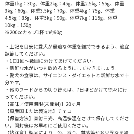
体重1kg：30g、体重2kg：45g、体重2.5kg：55g、体重
3kg：60g、体重3.5kg：70g、体重4kg：75g、体重
4.5kg：85g、体重5kg：90g、体重7kg：115g、体重
10kg：150g
※200ccカップ1杯で約90g
・上記を目安に愛犬が最適な体重を維持できるよう、適宜
調節してください。
・1日1回～数回に分けてあげてください。
・新鮮な水がいつも飲めるようにしておきましょう。
・愛犬の食事は、サイエンス・ダイエットと新鮮な水で十
分です。
・他のフードからの切り替えは、7日ほどかけて徐々に行
ってください。
【賞味／使用期限(未開封)】20ヶ月
【原産国または製造地】チェコ
【保管方法】直射日光、高温多湿をさけて保存してくださ
い。開封後はお早めにご使用ください。
【諸注意】製品により、色、香り、質感等が多少異なる場