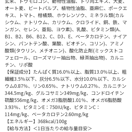
玄米、トウモロコシ、動物性油脂、トリ肉エキス、大麦、
オート麦、ビートパルプ、植物性油脂、亜麻仁、ポークエ
キス、トマト、柑橘類、ホウレンソウ、ミネラル類(カル
シウム、ナトリウム、カリウム、クロライド、銅、鉄、マ
ンガン、セレン、亜鉛、ヨウ素)、乳酸、ビタミン類(A、
B1、B2、B6、B12、C、D3、E、ベータカロテン、ナイア
シン、パントテン酸、葉酸、ビオチン、コリン)、アミノ
酸類(タウリン、メチオニン)、酸化防止剤(ミックストコ
フェロール、ローズマリー抽出物、緑茶抽出物)、カルニ
チン、リポ酸
【保証成分】たんぱく質16.0％以上、脂質13.0％以上、粗
繊維3.5％以下、灰分6.5％以下、水分10.0％以下、カルシ
ウム0.87％、リン0.65％、ナトリウム0.27％、カルニチン
344.5mg/kg、グルコサミン349mg/kg、コンドロイチン
硫酸556mg/kg、オメガ3脂肪酸1.01％、オメガ6脂肪酸
3.93％、ビタミンE：750IU/kg、ビタミンC：
114mg/kg、ベータカロテン2.60mg/kg
【エネルギー】368kcal/100g
【給与方法】＜1日当たりの給与量目安＞