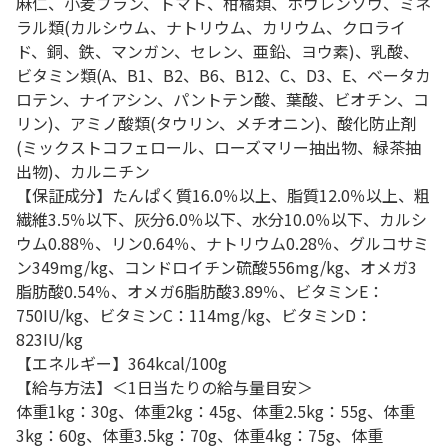
麻仁、小麦ブラン、トマト、柑橘類、ホウレンソウ、ミネ
ラル類(カルシウム、ナトリウム、カリウム、クロライ
ド、銅、鉄、マンガン、セレン、亜鉛、ヨウ素)、乳酸、
ビタミン類(A、B1、B2、B6、B12、C、D3、E、ベータカ
ロテン、ナイアシン、パントテン酸、葉酸、ビオチン、コ
リン)、アミノ酸類(タウリン、メチオニン)、酸化防止剤
(ミックストコフェロール、ローズマリー抽出物、緑茶抽
出物)、カルニチン
【保証成分】たんぱく質16.0％以上、脂質12.0％以上、粗
繊維3.5％以下、灰分6.0％以下、水分10.0％以下、カルシ
ウム0.88％、リン0.64％、ナトリウム0.28％、グルコサミ
ン349mg/kg、コンドロイチン硫酸556mg/kg、オメガ3
脂肪酸0.54％、オメガ6脂肪酸3.89％、ビタミンE：
750IU/kg、ビタミンC：114mg/kg、ビタミンD：
823IU/kg
【エネルギー】364kcal/100g
【給与方法】＜1日当たりの給与量目安＞
体重1kg：30g、体重2kg：45g、体重2.5kg：55g、体重
3kg：60g、体重3.5kg：70g、体重4kg：75g、体重