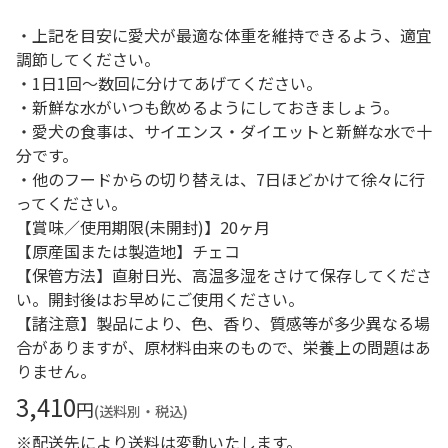
・上記を目安に愛犬が最適な体重を維持できるよう、適宜
調節してください。
・1日1回～数回に分けてあげてください。
・新鮮な水がいつも飲めるようにしておきましょう。
・愛犬の食事は、サイエンス・ダイエットと新鮮な水で十
分です。
・他のフードからの切り替えは、7日ほどかけて徐々に行
ってください。
【賞味／使用期限(未開封)】20ヶ月
【原産国または製造地】チェコ
【保管方法】直射日光、高温多湿をさけて保存してくださ
い。開封後はお早めにご使用ください。
【諸注意】製品により、色、香り、質感等が多少異なる場
合がありますが、原材料由来のもので、栄養上の問題はあ
りません。
3,410
円
(送料別・税込)
※配送先により送料は変動いたします。