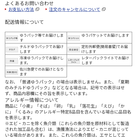
よくあるお問い合わせ
お支払い方法
注文のキャンセルについて
配送情報について
ゆうパック等でお届けしま
ゆうパケットでお届けします
す
チルドゆうパックでお届け
定形外郵便(簡易書留)でお届
します
けします
冷凍ゆうパックでお届けし
レターパックライトでお届け
ます。
します
佐川急便でのお届けとなり
ます
なお、「普通ゆうパック」の場合は表示しません。また、「夏期
のみチルドゆうパック」などとなる場合は、記号での表示はせ
ず、商品内容欄にその旨を表示しています。
アレルギー情報について
商品に「小麦」「そば」「卵」「乳」「落花生」「えび」「か
に」「くるみ」のアレルギー特定8品目を含んでいる場合に品目名
を表示します。
※エビ・カニを除く魚介類（これらの魚介類を原材料として製造
された加工品も含む）は、漁獲漁法によりエビ・カニが混じって
いる場合があります。 また、これらの魚介類は、エサとしてエ