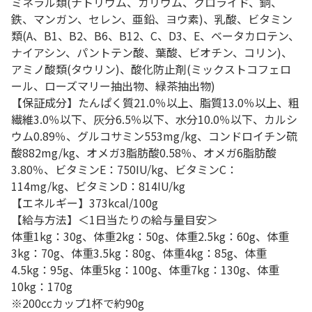
ミネラル類(ナトリウム、カリウム、クロライド、銅、
鉄、マンガン、セレン、亜鉛、ヨウ素)、乳酸、ビタミン
類(A、B1、B2、B6、B12、C、D3、E、ベータカロテン、
ナイアシン、パントテン酸、葉酸、ビオチン、コリン)、
アミノ酸類(タウリン)、酸化防止剤(ミックストコフェロ
ール、ローズマリー抽出物、緑茶抽出物)
【保証成分】たんぱく質21.0％以上、脂質13.0％以上、粗
繊維3.0％以下、灰分6.5％以下、水分10.0％以下、カルシ
ウム0.89％、グルコサミン553mg/kg、コンドロイチン硫
酸882mg/kg、オメガ3脂肪酸0.58％、オメガ6脂肪酸
3.80％、ビタミンE：750IU/kg、ビタミンC：
114mg/kg、ビタミンD：814IU/kg
【エネルギー】373kcal/100g
【給与方法】＜1日当たりの給与量目安＞
体重1kg：30g、体重2kg：50g、体重2.5kg：60g、体重
3kg：70g、体重3.5kg：80g、体重4kg：85g、体重
4.5kg：95g、体重5kg：100g、体重7kg：130g、体重
10kg：170g
※200ccカップ1杯で約90g