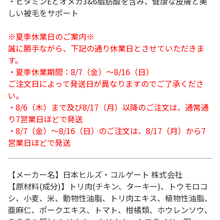
・ビタミンEとオメガ3&6脂肪酸を含み、健康な皮膚と美
しい被毛をサポート
※夏季休業日のご案内※
誠に勝手ながら、下記の通り休業日とさせていただきま
す。
・夏季休業期間：8/7（金）～8/16（日）
ご注文日によって発送日が異なりますのでご了承くださ
い。
・8/6（木）まで及び8/17（月）以降のご注文は、通常通
り7営業日ほどで発送
・8/7（金）～8/16（日）のご注文は、8/17（月）から7
営業日ほどで発送
【メーカー名】日本ヒルズ・コルゲート 株式会社
【原材料(成分)】トリ肉(チキン、ターキー)、トウモロコ
シ、小麦、米、動物性油脂、トリ肉エキス、植物性油脂、
亜麻仁、ポークエキス、トマト、柑橘類、ホウレンソウ、