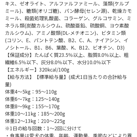
キス、ゼオライト、アルファルファミール、藻類(ケルプ
ミール)、糖類(オリゴ糖)、パン酵母(セレン源)、乾燥カモ
ミール、殺菌処理乳酸菌、コラーゲン、グルコサミン、ミ
ネラル類(炭酸カルシウム、硫酸亜鉛、硫酸銅、ヨウ素酸
カルシウム)、アミノ酸類(DL-メチオニン)、ビタミン類
(コリン、E、パントテン酸、B2、C、A、ナイアシン、イ
ノシトール、B1、B6、葉酸、K、B12、ビオチン、D3)
【保証成分】たんぱく質23.5％以上、脂質8.0％以上、粗
繊維6.5％以下、灰分8.0％以下、水分10.0％以下
【エネルギー】320kcal/100g
【給与方法】【標準給与量】(成犬1日当たりの合計給与
量)
体重4～5kg：95～110g
体重6～7kg：125～140g
体重8～9kg：155～170g
体重10～11kg：185～200g
体重12～13kg：210～225g
※1日の給与回数：1～2回に分けて
・食事量は愛犬の体重、年齢、運動量、季節などにより異