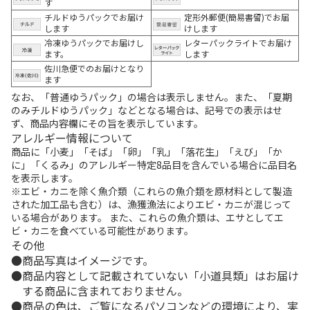
す
チルドゆうパックでお届け
定形外郵便(簡易書留)でお届
します
けします
冷凍ゆうパックでお届けし
レターパックライトでお届け
ます。
します
佐川急便でのお届けとなり
ます
なお、「普通ゆうパック」の場合は表示しません。また、「夏期
のみチルドゆうパック」などとなる場合は、記号での表示はせ
ず、商品内容欄にその旨を表示しています。
アレルギー情報について
商品に「小麦」「そば」「卵」「乳」「落花生」「えび」「か
に」「くるみ」のアレルギー特定8品目を含んでいる場合に品目名
を表示します。
※エビ・カニを除く魚介類（これらの魚介類を原材料として製造
された加工品も含む）は、漁獲漁法によりエビ・カニが混じって
いる場合があります。 また、これらの魚介類は、エサとしてエ
ビ・カニを食べている可能性があります。
その他
商品写真はイメージです。
商品内容として記載されていない「小道具類」はお届け
する商品に含まれておりません。
商品の色は、ご覧になるパソコンなどの環境により、実