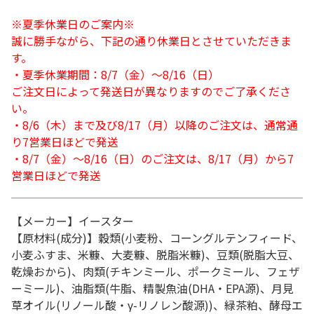
※夏季休業日のご案内※
誠に勝手ながら、下記の通り休業日とさせていただきま
す。
・夏季休業期間：8/7（金）～8/16（日）
ご注文日によって発送日が異なりますのでご了承くださ
い。
・8/6（木）まで及び8/17（月）以降のご注文は、通常通
り7営業日ほどで発送
・8/7（金）～8/16（日）のご注文は、8/17（月）から7
営業日ほどで発送
【メーカー】イースター
【原材料(成分)】穀類(小麦粉、コーングルテンフィード、
小麦ふすま、米糠、大麦糠、脱脂米糠)、豆類(脱脂大豆、
乾燥おから)、肉類(チキンミール、ポークミール、フェザ
ーミール)、油脂類(牛脂、精製魚油(DHA・EPA源)、月見
草オイル(リノール酸・γ-リノレン酸源))、緑茶粕、酵母エ