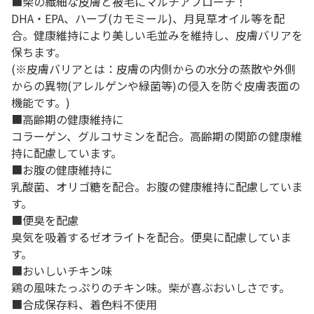
■柴の繊細な皮膚と被毛にマルチアプローチ！
DHA・EPA、ハーブ(カモミール)、月見草オイル等を配
合。健康維持により美しい毛並みを維持し、皮膚バリアを
保ちます。
(※皮膚バリアとは：皮膚の内側からの水分の蒸散や外側
からの異物(アレルゲンや緑菌等)の侵入を防ぐ皮膚表面の
機能です。)
■高齢期の健康維持に
コラーゲン、グルコサミンを配合。高齢期の関節の健康維
持に配慮しています。
■お腹の健康維持に
乳酸菌、オリゴ糖を配合。お腹の健康維持に配慮していま
す。
■便臭を配慮
臭気を吸着するゼオライトを配合。便臭に配慮していま
す。
■おいしいチキン味
鶏の風味たっぷりのチキン味。柴が喜ぶおいしさです。
■合成保存料、着色料不使用