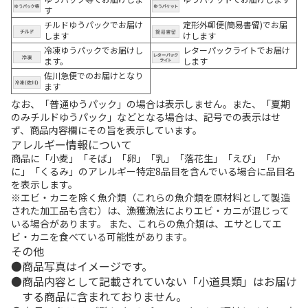
す
チルドゆうパックでお届け
定形外郵便(簡易書留)でお届
します
けします
冷凍ゆうパックでお届けし
レターパックライトでお届け
ます。
します
佐川急便でのお届けとなり
ます
なお、「普通ゆうパック」の場合は表示しません。また、「夏期
のみチルドゆうパック」などとなる場合は、記号での表示はせ
ず、商品内容欄にその旨を表示しています。
アレルギー情報について
商品に「小麦」「そば」「卵」「乳」「落花生」「えび」「か
に」「くるみ」のアレルギー特定8品目を含んでいる場合に品目名
を表示します。
※エビ・カニを除く魚介類（これらの魚介類を原材料として製造
された加工品も含む）は、漁獲漁法によりエビ・カニが混じって
いる場合があります。 また、これらの魚介類は、エサとしてエ
ビ・カニを食べている可能性があります。
その他
商品写真はイメージです。
商品内容として記載されていない「小道具類」はお届け
する商品に含まれておりません。