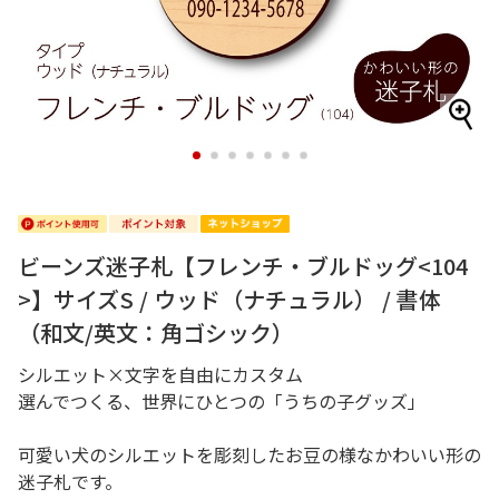
1
2
3
4
5
6
7
ビーンズ迷子札【フレンチ・ブルドッグ<104
>】サイズS / ウッド（ナチュラル） / 書体
（和文/英文：角ゴシック）
シルエット×文字を自由にカスタム
選んでつくる、世界にひとつの「うちの子グッズ」
可愛い犬のシルエットを彫刻したお豆の様なかわいい形の
迷子札です。