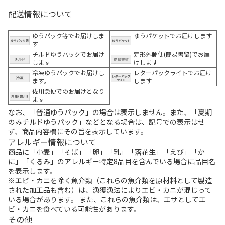
配送情報について
ゆうパック等でお届けしま
ゆうパケットでお届けします
す
チルドゆうパックでお届け
定形外郵便(簡易書留)でお届
します
けします
冷凍ゆうパックでお届けし
レターパックライトでお届け
ます。
します
佐川急便でのお届けとなり
ます
なお、「普通ゆうパック」の場合は表示しません。また、「夏期
のみチルドゆうパック」などとなる場合は、記号での表示はせ
ず、商品内容欄にその旨を表示しています。
アレルギー情報について
商品に「小麦」「そば」「卵」「乳」「落花生」「えび」「か
に」「くるみ」のアレルギー特定8品目を含んでいる場合に品目名
を表示します。
※エビ・カニを除く魚介類（これらの魚介類を原材料として製造
された加工品も含む）は、漁獲漁法によりエビ・カニが混じって
いる場合があります。 また、これらの魚介類は、エサとしてエ
ビ・カニを食べている可能性があります。
その他