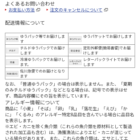
よくあるお問い合わせ
お支払い方法
注文のキャンセルについて
配送情報について
ゆうパック等でお届けしま
ゆうパケットでお届けします
す
チルドゆうパックでお届け
定形外郵便(簡易書留)でお届
します
けします
冷凍ゆうパックでお届けし
レターパックライトでお届け
ます。
します
佐川急便でのお届けとなり
ます
なお、「普通ゆうパック」の場合は表示しません。また、「夏期
のみチルドゆうパック」などとなる場合は、記号での表示はせ
ず、商品内容欄にその旨を表示しています。
アレルギー情報について
商品に「小麦」「そば」「卵」「乳」「落花生」「えび」「か
に」「くるみ」のアレルギー特定8品目を含んでいる場合に品目名
を表示します。
※エビ・カニを除く魚介類（これらの魚介類を原材料として製造
された加工品も含む）は、漁獲漁法によりエビ・カニが混じって
いる場合があります。 また、これらの魚介類は、エサとしてエ