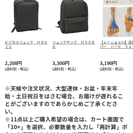
ビジネスリュック Ｈ９０
リュックサック Ｈ５０６
【ｅｒｕｇａｍ】足
２０
６
パー ハード ５４
2,200円
3,300円
3,190円
(送料別・税込)
(送料別・税込)
(送料別・税込)
※天候や注文状況、大型連休・お盆・年末年
始・土日祝日をはさむ場合、お届けが遅れるこ
とがございますのであらかじめご了承くださ
い。
※11点以上ご購入希望の場合は、カート画面で
「10+」を選択、必要数量を入力し「再計算」ボ