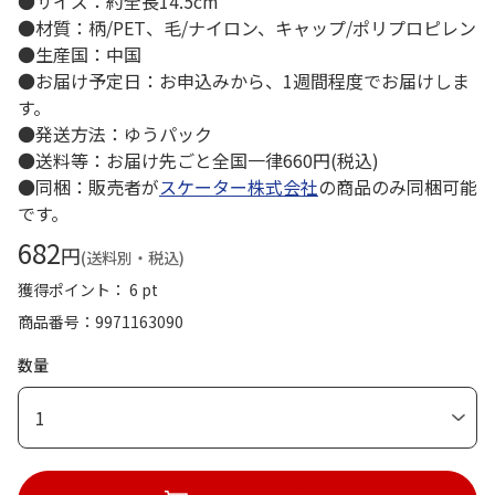
●サイズ：約全長14.5cm
●材質：柄/PET、毛/ナイロン、キャップ/ポリプロピレン
●生産国：中国
●お届け予定日：お申込みから、1週間程度でお届けしま
す。
●発送方法：ゆうパック
●送料等：お届け先ごと全国一律660円(税込)
●同梱：販売者が
スケーター株式会社
の商品のみ同梱可能
です。
682
円
(送料別・税込)
獲得ポイント： 6 pt
商品番号
9971163090
数量
1