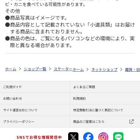
ビ・カニを食べている可能性があります。
その他
商品写真はイメージです。
商品内容として記載されていない「小道具類」はお届け
する商品に含まれておりません。
商品の色は、ご覧になるパソコンなどの環境により、実
際と異なる場合があります。
ホーム
ショップ一覧
スケーター
クリア子ども歯ブラシ 3P (園児用) 
ホーム
ネットショップ
雑貨・日
ご利用ガイド
よくあるご質問
お問い合わせ
利用規約
サイト運営会社について
特定商取引法に基づく表記について
プライバシーポリシー
商品のご提案はこちら
SNSでお得な情報発信中