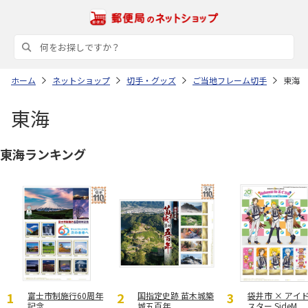
ホーム
ネットショップ
切手・グッズ
ご当地フレーム切手
東海
東海
東海ランキング
富士市制施行60周年
国指定史跡 苗木城築
袋井市 × アイ
記念
城五百年
スター SideM