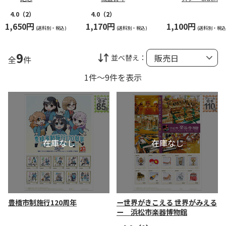
4.0
（2）
4.0
（2）
1,650円
1,170円
1,100円
(送料別・税込)
(送料別・税込)
(送料別・税込
9
並べ替え：
全
件
1件～9件を表示
豊橋市制施行120周年
ー世界がきこえる 世界がみえる
ー 浜松市楽器博物館