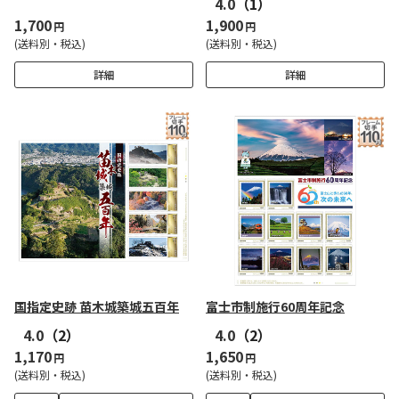
4.0
（1）
1,700
1,900
円
円
(送料別・税込)
(送料別・税込)
詳細
詳細
国指定史跡 苗木城築城五百年
富士市制施行60周年記念
4.0
（2）
4.0
（2）
1,170
1,650
円
円
(送料別・税込)
(送料別・税込)