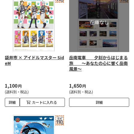
袋井市 × アイドルマスター Sid
岳南電車 夕刻からはじまる
eM
旅 ～あなたの心に響く岳南
風景～
1,100
1,650
円
円
(送料別・税込)
(送料別・税込)
詳細
カートに入れる
詳細