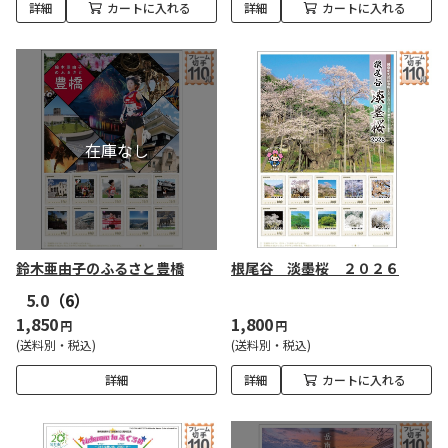
詳細
カートに入れる
詳細
カートに入れる
鈴木亜由子のふるさと豊橋
根尾谷 淡墨桜 ２０２６
5.0
（6）
1,850
1,800
円
円
(送料別・税込)
(送料別・税込)
詳細
詳細
カートに入れる