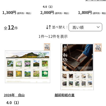
4.0
（1）
1,300円
2,000円
1,800円
(送料別・税込)
(送料別・税込)
(送料別・税込
12
並べ替え：
全
件
1件～12件を表示
2026年 白山
越前和紙の里
4.0
（1）