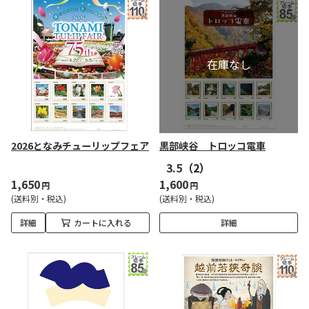
2026となみチューリップフェア
黒部峡谷 トロッコ電車
3.5
（2）
1,650
1,600
円
円
(送料別・税込)
(送料別・税込)
詳細
カートに入れる
詳細