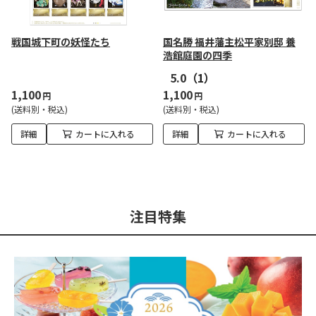
戦国城下町の妖怪たち
国名勝 福井藩主松平家別邸 養
浩館庭園の四季
5.0
（1）
1,100
1,100
円
円
(送料別・税込)
(送料別・税込)
詳細
カートに入れる
詳細
カートに入れる
注目特集