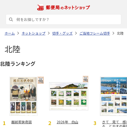
ホーム
ネットショップ
切手・グッズ
ご当地フレーム切手
北陸
北陸
北陸ランキング
越前若狭奇談
2026年 白山
きて 見て 感
る とやまの風