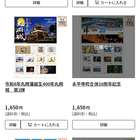
詳細
詳細
カートに入れる
令和6年丸岡藩誕生400年丸岡
永平寺町合併20周年記念
城 第2弾
1,650
1,650
円
円
(送料別・税込)
(送料別・税込)
詳細
カートに入れる
詳細