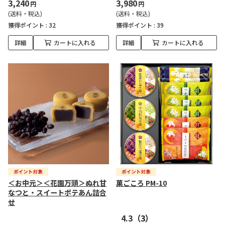
3,240
3,980
円
円
(送料・税込)
(送料・税込)
獲得ポイント :
32
獲得ポイント :
39
詳細
カートに入れる
詳細
カートに入れる
＜お中元＞＜花園万頭＞ぬれ甘
菓ごころ PM-10
なつと・スイートポテあん詰合
せ
4.3
（3）