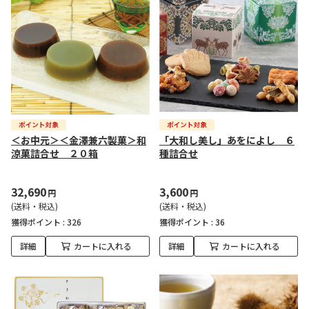
＜お中元＞＜金澤兼六製菓＞和
「大和し美し」あをによし ６
涼菓詰合せ ２０箱
種詰合せ
32,690
3,600
円
円
(送料・税込)
(送料・税込)
獲得ポイント :
326
獲得ポイント :
36
詳細
カートに入れる
詳細
カートに入れる