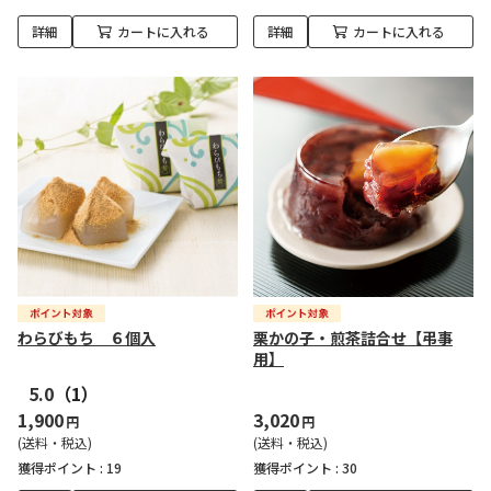
詳細
カートに入れる
詳細
カートに入れる
わらびもち ６個入
栗かの子・煎茶詰合せ【弔事
用】
5.0
（1）
1,900
3,020
円
円
(送料・税込)
(送料・税込)
獲得ポイント :
19
獲得ポイント :
30