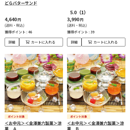
どらバターサンド
5.0
（1）
4,640
3,990
円
円
(送料・税込)
(送料・税込)
獲得ポイント :
46
獲得ポイント :
39
詳細
カートに入れる
詳細
カートに入れる
＜お中元＞＜金澤兼六製菓＞涼
＜お中元＞＜金澤兼六製菓＞涼
菓 Ａ
菓 Ｂ