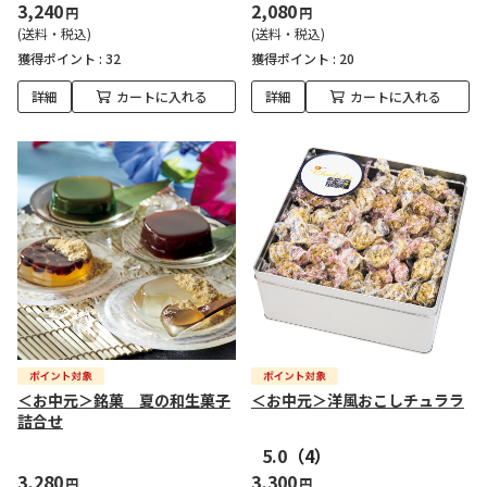
3,240
2,080
円
円
(送料・税込)
(送料・税込)
獲得ポイント :
32
獲得ポイント :
20
詳細
カートに入れる
詳細
カートに入れる
＜お中元＞銘菓 夏の和生菓子
＜お中元＞洋風おこしチュララ
詰合せ
5.0
（4）
3,280
3,300
円
円