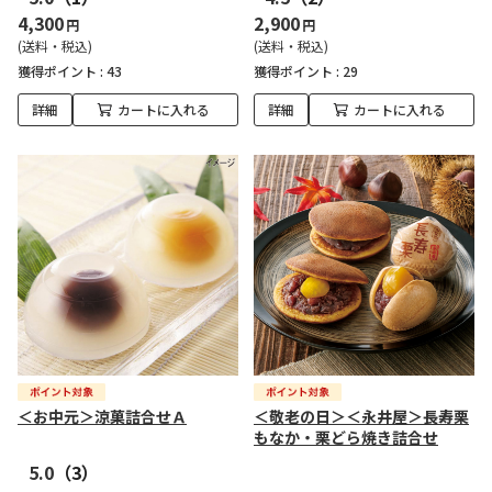
4,300
2,900
円
円
(送料・税込)
(送料・税込)
獲得ポイント :
43
獲得ポイント :
29
詳細
カートに入れる
詳細
カートに入れる
＜お中元＞涼菓詰合せＡ
＜敬老の日＞＜永井屋＞長寿栗
もなか・栗どら焼き詰合せ
5.0
（3）