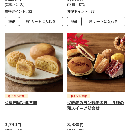
(送料・税込)
(送料・税込)
獲得ポイント :
32
獲得ポイント :
33
詳細
カートに入れる
詳細
カートに入れる
＜福田屋＞栗三昧
＜敬老の日＞敬老の日 ５種の
和スイーツ詰合せ
3,240
3,380
円
円