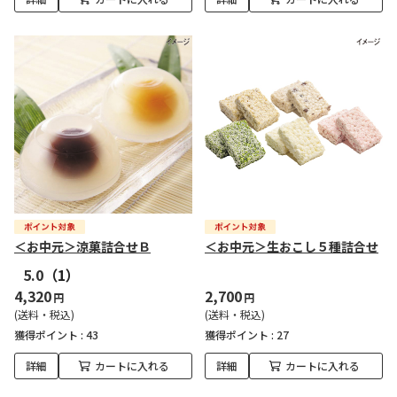
＜お中元＞涼菓詰合せＢ
＜お中元＞生おこし５種詰合せ
5.0
（1）
4,320
2,700
円
円
(送料・税込)
(送料・税込)
獲得ポイント :
43
獲得ポイント :
27
詳細
カートに入れる
詳細
カートに入れる