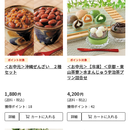
＜お中元＞沖縄ぜんざい ２種
＜お中元＞【冷凍】＜京都・東
セット
山茶寮＞水まんじゅう宇治茶プ
リン詰合せ
1,880
4,200
円
円
(送料・税込)
(送料・税込)
獲得ポイント :
18
獲得ポイント :
42
詳細
カートに入れる
詳細
カートに入れる