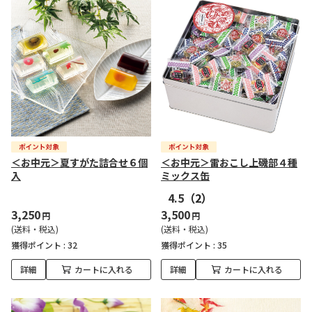
＜お中元＞夏すがた詰合せ６個
＜お中元＞雷おこし上磯部４種
入
ミックス缶
4.5
（2）
3,250
3,500
円
円
(送料・税込)
(送料・税込)
獲得ポイント :
32
獲得ポイント :
35
詳細
カートに入れる
詳細
カートに入れる