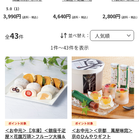
やりギフト
万頭＞フルーツ大福
＆どらバターサンド
5.0
（1）
3,990円
4,640円
2,800円
(送料・税込)
(送料・税込)
(送料・税込)
43
並べ替え：
全
件
1件～43件を表示
＜お中元＞【冷凍】＜銀座千疋
＜お中元＞＜京都 萬屋琳窕＞
屋×花園万頭＞フルーツ大福＆
京のひんやりギフト