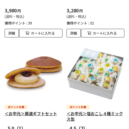
3,980
3,280
円
円
(送料・税込)
(送料・税込)
獲得ポイント :
39
獲得ポイント :
32
詳細
カートに入れる
詳細
カートに入れる
＜お中元＞厳選ギフトセット
＜お中元＞塩おこし４種ミック
ス缶
5.0
（1）
4.5
（2）