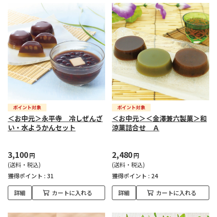
＜お中元＞永平寺 冷しぜんざ
＜お中元＞＜金澤兼六製菓＞和
い・水ようかんセット
涼菓詰合せ Ａ
3,100
2,480
円
円
(送料・税込)
(送料・税込)
獲得ポイント :
31
獲得ポイント :
24
詳細
カートに入れる
詳細
カートに入れる