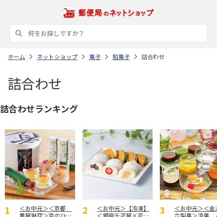
ホーム
ネットショップ
菓子
和菓子
詰合わせ
詰合わせ
詰合わせランキング
＜お中元＞＜京都
＜お中元＞【冷凍】
＜お中元＞＜金
萬屋琳窕＞京のひん
＜銀座千疋屋×花園
六製菓＞涼菓 