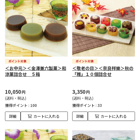
＜お中元＞＜金澤兼六製菓＞和
＜敬老の日＞＜奈良祥樂＞秋の
涼菓詰合せ ５箱
「雅」１０個詰合せ
10,050
3,350
円
円
(送料・税込)
(送料・税込)
獲得ポイント :
100
獲得ポイント :
33
詳細
カートに入れる
詳細
カートに入れる