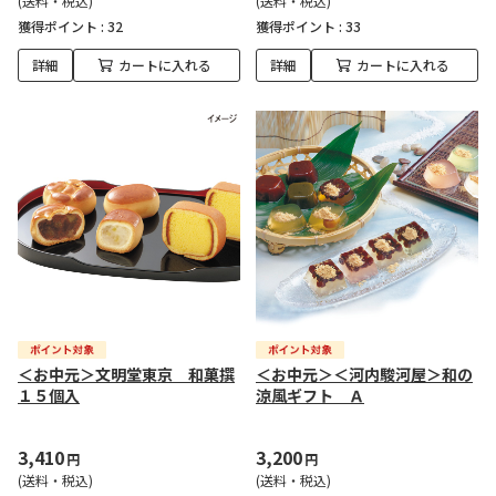
(送料・税込)
(送料・税込)
獲得ポイント :
32
獲得ポイント :
33
詳細
カートに入れる
詳細
カートに入れる
＜お中元＞文明堂東京 和菓撰
＜お中元＞＜河内駿河屋＞和の
１５個入
涼風ギフト Ａ
3,410
3,200
円
円
(送料・税込)
(送料・税込)