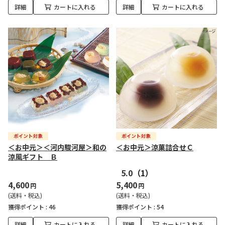
詳細
カートに入れる
詳細
カートに入れる
＜お中元＞＜河内駿河屋＞和の
＜お中元＞涼菓詰合せＣ
涼風ギフト Ｂ
5.0
（1）
4,600
5,400
円
円
(送料・税込)
(送料・税込)
獲得ポイント :
46
獲得ポイント :
54
詳細
カートに入れる
詳細
カートに入れる