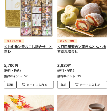
＜お中元＞雷おこし詰合せ と
＜戸田屋安吉＞栗きんとん・柿
きわ
すだれ詰合せ
5,700
3,980
円
円
(送料・税込)
(送料・税込)
獲得ポイント :
57
獲得ポイント :
39
詳細
カートに入れる
詳細
カートに入れる