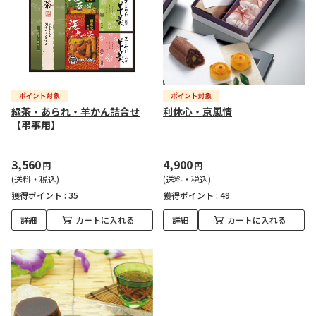
緑茶・あられ・羊かん詰合せ
利休心・京風情
【弔事用】
3,560
4,900
円
円
(送料・税込)
(送料・税込)
獲得ポイント :
35
獲得ポイント :
49
詳細
カートに入れる
詳細
カートに入れる