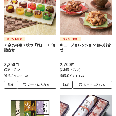
＜奈良祥樂＞秋の「雅」１０個
キューブセレクション 和の詰合
詰合せ
せ
3,350
2,700
円
円
(送料・税込)
(送料別・税込)
獲得ポイント :
33
獲得ポイント :
27
詳細
カートに入れる
詳細
カートに入れる