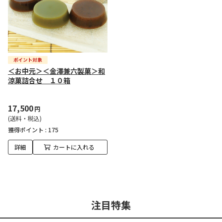
＜お中元＞＜金澤兼六製菓＞和
涼菓詰合せ １０箱
17,500
円
(送料・税込)
獲得ポイント :
175
詳細
カートに入れる
注目特集