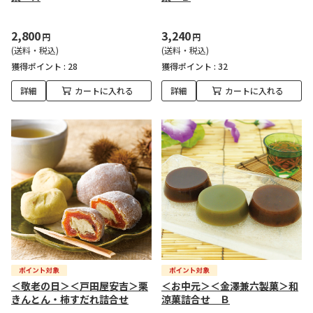
2,800
3,240
円
円
(送料・税込)
(送料・税込)
獲得ポイント :
28
獲得ポイント :
32
詳細
カートに入れる
詳細
カートに入れる
＜敬老の日＞＜戸田屋安吉＞栗
＜お中元＞＜金澤兼六製菓＞和
きんとん・柿すだれ詰合せ
涼菓詰合せ Ｂ