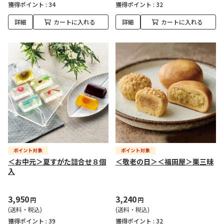
獲得ポイント :
34
獲得ポイント :
32
詳細
カートに入れる
詳細
カートに入れる
＜お中元＞夏すがた詰合せ８個
＜敬老の日＞＜福田屋＞栗三昧
入
3,950
3,240
円
円
(送料・税込)
(送料・税込)
獲得ポイント :
39
獲得ポイント :
32