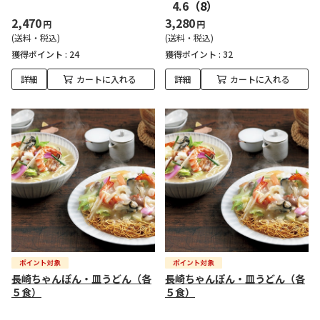
4.6
（8）
2,470
3,280
円
円
(送料・税込)
(送料・税込)
獲得ポイント :
24
獲得ポイント :
32
詳細
カートに入れる
詳細
カートに入れる
長崎ちゃんぽん・皿うどん（各
長崎ちゃんぽん・皿うどん（各
５食）
５食）