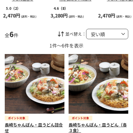
5.0
（2）
4.6
（8）
2,470円
3,280円
2,470円
(送料・税込)
(送料・税込)
(送料・税込)
6
並べ替え：
全
件
1件～6件を表示
長崎ちゃんぽん・皿うどん詰合
長崎ちゃんぽん・皿うどん（各
せ
３食）