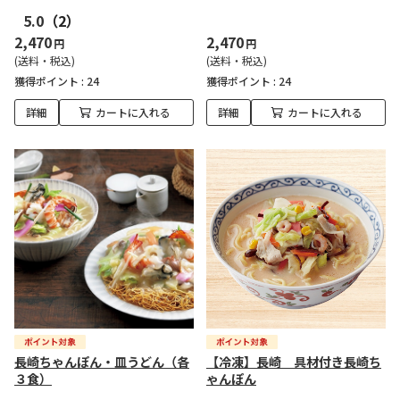
5.0
（2）
2,470
2,470
円
円
(送料・税込)
(送料・税込)
獲得ポイント :
24
獲得ポイント :
24
詳細
カートに入れる
詳細
カートに入れる
長崎ちゃんぽん・皿うどん（各
【冷凍】長崎 具材付き長崎ち
３食）
ゃんぽん