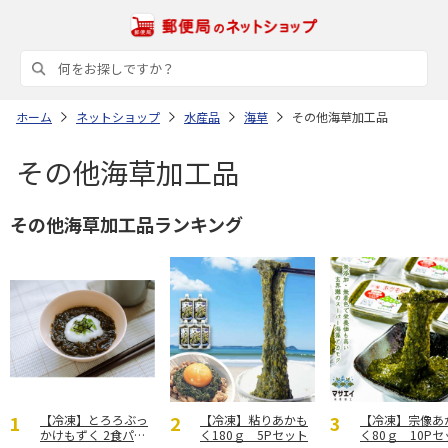
ホーム
ネットショップ
水産品
海草
その他海草加工品
その他海草加工品
その他海草加工品ランキング
【冷凍】とろろぶっ
【冷凍】粘りあかも
【冷凍】宗像あ
かけもずく 2食パッ
く180ｇ 5Pセット
く80ｇ 10P