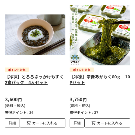
【冷凍】とろろぶっかけもずく
【冷凍】宗像あかもく80ｇ 10
2食パック 4入セット
Pセット
3,600
3,750
円
円
(送料・税込)
(送料・税込)
獲得ポイント :
36
獲得ポイント :
37
詳細
カートに入れる
詳細
カートに入れる