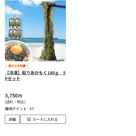
【冷凍】粘りあかもく180ｇ 5
Pセット
3,750
円
(送料・税込)
獲得ポイント :
37
詳細
カートに入れる