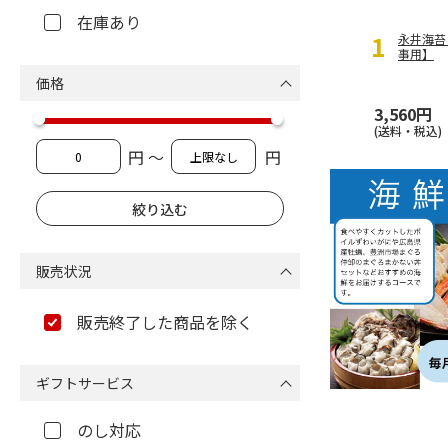
在庫あり
永井海苔
事用】
価格
3,560円
おすすめ
(送料・税込)
円 ～
円
販売状況
販売終了した商品を除く
ギフトサービス
のし対応