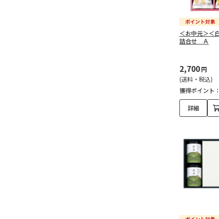
＜お中元＞＜
詰合せ Ａ
2,700
円
(送料・税込)
獲得ポイント
詳細