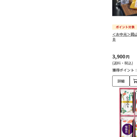
＜お中元＞岡
Ｂ
3,900
円
(送料・税込)
獲得ポイント
詳細