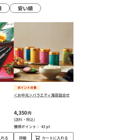
順
安い順
＜お中元＞バラエティ海苔詰合せ
4,350
円
(送料・税込)
獲得ポイント：
43 pt
入れる
詳細
カートに入れる