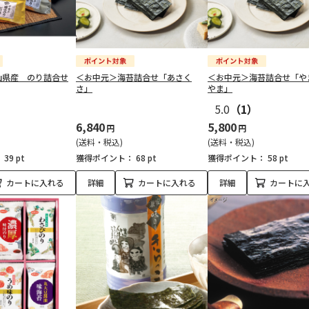
山県産 のり詰合せ
＜お中元＞海苔詰合せ「あさく
＜お中元＞海苔詰合せ「や
さ」
やま」
5.0
（1）
6,840
5,800
円
円
(送料・税込)
(送料・税込)
：
39 pt
獲得ポイント：
68 pt
獲得ポイント：
58 pt
カートに入れる
詳細
カートに入れる
詳細
カートに