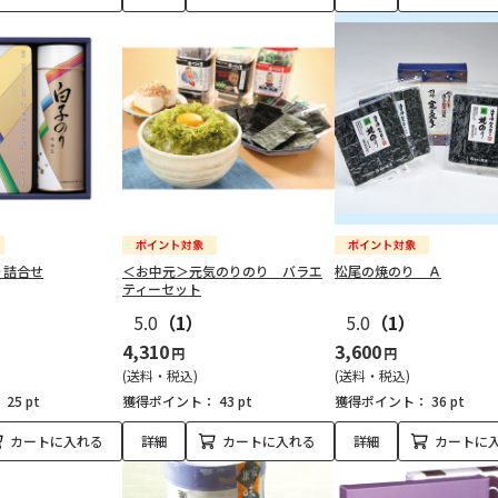
り詰合せ
＜お中元＞元気のりのり バラエ
松尾の焼のり Ａ
ティーセット
5.0
（1）
5.0
（1）
4,310
3,600
円
円
(送料・税込)
(送料・税込)
：
25 pt
獲得ポイント：
43 pt
獲得ポイント：
36 pt
カートに入れる
詳細
カートに入れる
詳細
カートに