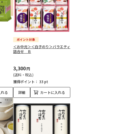
＜お中元＞＜白子のり＞バラエティ
詰合せ Ｂ
3,300
円
(送料・税込)
獲得ポイント：
33 pt
入れる
詳細
カートに入れる