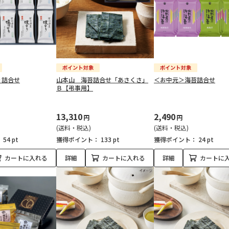
り詰合せ
山本山 海苔詰合せ「あさくさ」
＜お中元＞海苔詰合せ
Ｂ【弔事用】
13,310
2,490
円
円
(送料・税込)
(送料・税込)
：
54 pt
獲得ポイント：
133 pt
獲得ポイント：
24 pt
カートに入れる
詳細
カートに入れる
詳細
カートに