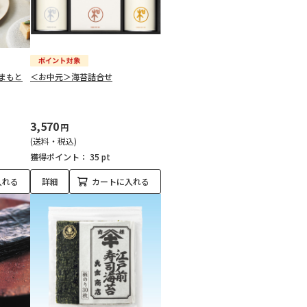
まもと
＜お中元＞海苔詰合せ
3,570
円
(送料・税込)
獲得ポイント：
35 pt
入れる
詳細
カートに入れる