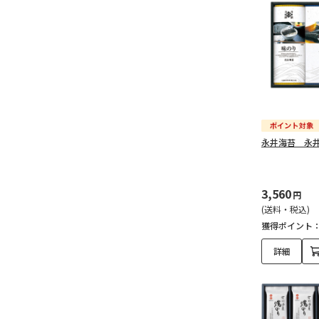
永井海苔 永
3,560
円
(送料・税込)
獲得ポイント
詳細