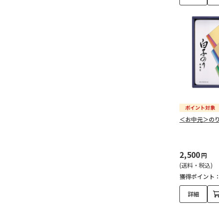
＜お中元＞の
2,500
円
(送料・税込)
獲得ポイント
詳細