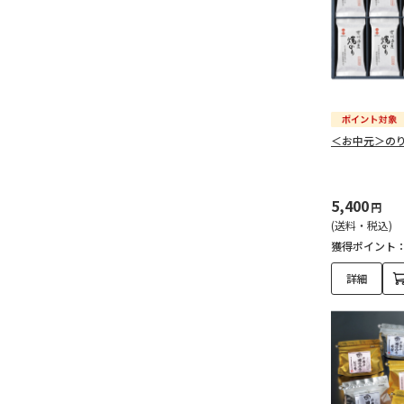
＜お中元＞の
5,400
円
(送料・税込)
獲得ポイント
詳細