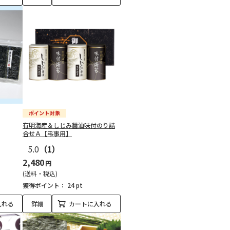
有明海産＆しじみ醤油味付のり詰
合せＡ【弔事用】
5.0
（1）
2,480
円
(送料・税込)
獲得ポイント：
24 pt
入れる
詳細
カートに入れる