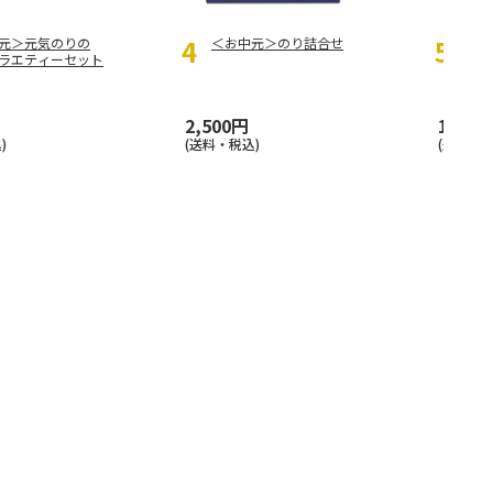
元＞元気のりの
＜お中元＞のり詰合せ
＜お
ラエティーセット
）
2,500円
1,950
)
(送料・税込)
(送料・税