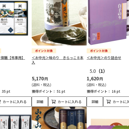
井御膳【弔事用】
＜お中元＞味のり きらっこ８本
＜お中元＞のり詰合せ
入
5.0
（1）
5,170
1,620
円
円
(送料・税込)
(送料・税込)
：
35 pt
獲得ポイント：
51 pt
獲得ポイント：
16 pt
カートに入れる
詳細
カートに入れる
詳細
カートに