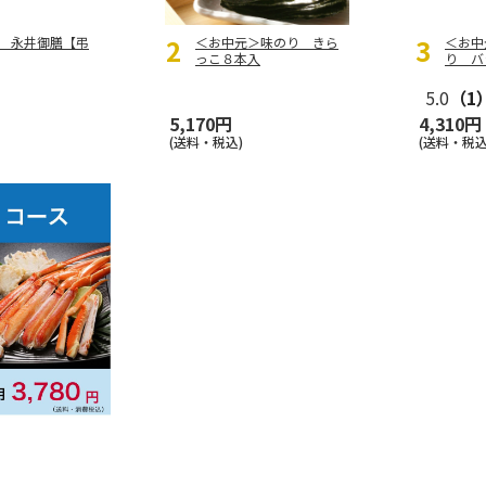
 永井御膳【弔
＜お中元＞味のり きら
＜お中
っこ８本入
り バ
5.0
（1
5,170円
4,310円
の定期便
(送料・税込)
(送料・税込