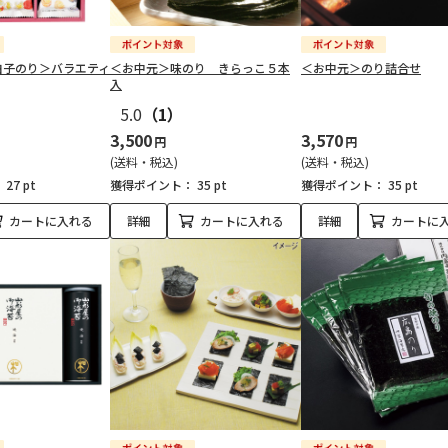
白子のり＞バラエティ
＜お中元＞味のり きらっこ５本
＜お中元＞のり詰合せ
入
5.0
（1）
3,500
3,570
円
円
(送料・税込)
(送料・税込)
：
27 pt
獲得ポイント：
35 pt
獲得ポイント：
35 pt
カートに入れる
詳細
カートに入れる
詳細
カートに