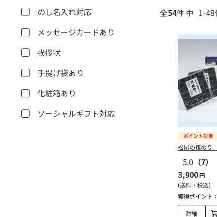
のし名入れ対応
全
54
件 中
1-4
メッセージカードあり
挨拶状
手提げ袋あり
化粧箱あり
ソーシャルギフト対応
松尾の焼のり
5.0
（7）
3,900
円
(送料・税込)
獲得ポイント
詳細