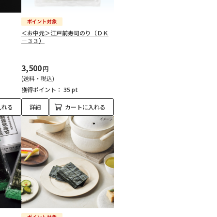
＜お中元＞江戸前寿司のり（ＤＫ
－３３）
3,500
円
(送料・税込)
獲得ポイント：
35 pt
入れる
詳細
カートに入れる