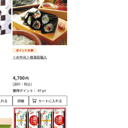
＜お中元＞焼海苔箱入
4,700
円
(送料・税込)
獲得ポイント：
47 pt
入れる
詳細
カートに入れる