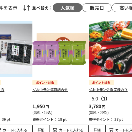
8件
を表示
人気順
販売日
高い
並べ替え：
 Ｂ
＜お中元＞海苔詰合せ
＜お中元＞佐賀産焼のり
5.0
（1）
1,950
3,780
円
円
(送料・税込)
(送料・税込)
：
39 pt
獲得ポイント：
19 pt
獲得ポイント：
37 pt
カートに入れる
詳細
カートに入れる
詳細
カートに