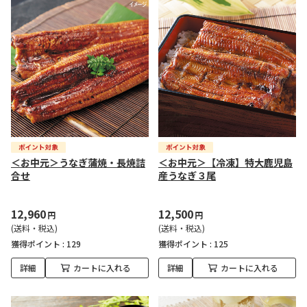
＜お中元＞うなぎ蒲焼・長焼詰
＜お中元＞【冷凍】特大鹿児島
合せ
産うなぎ３尾
12,960
12,500
円
円
(送料・税込)
(送料・税込)
獲得ポイント :
129
獲得ポイント :
125
詳細
カートに入れる
詳細
カートに入れる