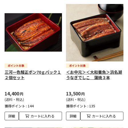
三河一色鰻正ポン70ｇパック１
＜お中元＞＜大和養魚＞浜名湖
２個セット
うなぎでしこ 蒲焼３本
14,400
13,500
円
円
(送料・税込)
(送料・税込)
獲得ポイント :
144
獲得ポイント :
135
詳細
カートに入れる
詳細
カートに入れる