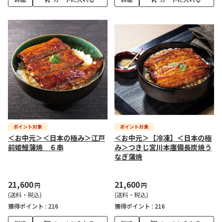
＜お中元＞＜日本の極み＞江戸
＜お中元＞【冷凍】＜日本の極
前姫鰻蒲焼 ６串
み＞つきじ宮川本廛備長炭焼う
なぎ蒲焼
21,600
21,600
円
円
(送料・税込)
(送料・税込)
獲得ポイント :
216
獲得ポイント :
216