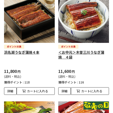
浜名湖うなぎ蒲焼４本
＜お中元＞木曽三川うなぎ蒲
焼 ４袋
11,800
11,600
円
円
(送料・税込)
(送料・税込)
獲得ポイント :
118
獲得ポイント :
116
詳細
カートに入れる
詳細
カートに入れる