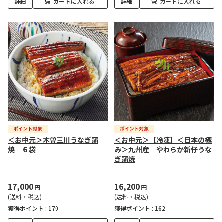
詳細
カートに入れる
詳細
カートに入れる
＜お中元＞木曽三川うなぎ蒲
＜お中元＞【冷凍】＜日本の極
焼 ６袋
み＞九州産 やわらか新仔うな
ぎ蒲焼
17,000
16,200
円
円
(送料・税込)
(送料・税込)
獲得ポイント :
170
獲得ポイント :
162