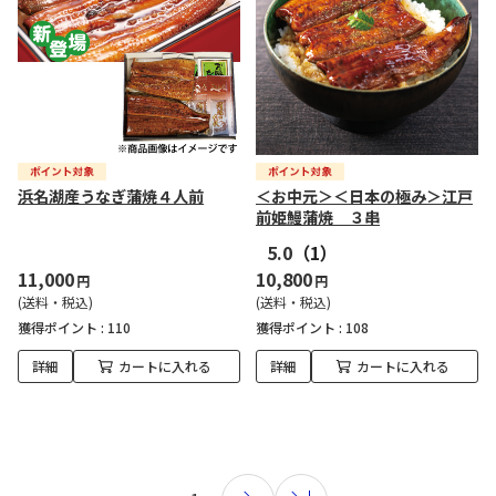
浜名湖産うなぎ蒲焼４人前
＜お中元＞＜日本の極み＞江戸
前姫鰻蒲焼 ３串
5.0
（1）
11,000
10,800
円
円
(送料・税込)
(送料・税込)
獲得ポイント :
110
獲得ポイント :
108
詳細
カートに入れる
詳細
カートに入れる