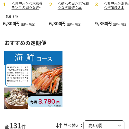
＜お中元＞＜大和養
＜敬老の日＞浜名湖
＜お中元＞浜名
魚＞浜名湖うなぎ蒲
うなぎ蒲焼２本
なぎ蒲焼３本
焼２本
5.0
（4）
6,300円
6,300円
9,350円
(送料・税込)
(送料・税込)
(送料・税込)
おすすめの定期便
131
並べ替え：
全
件