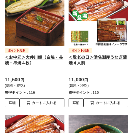
＜お中元＞大井川鰻（白焼・長
＜敬老の日＞浜名湖産うなぎ蒲
焼・串焼４枚）
焼４人前
11,600
11,000
円
円
(送料・税込)
(送料・税込)
獲得ポイント :
116
獲得ポイント :
110
詳細
カートに入れる
詳細
カートに入れる