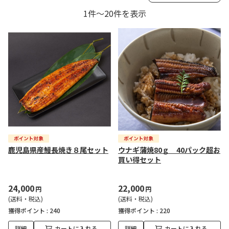
1件～20件を表示
鹿児島県産鰻長焼き８尾セット
ウナギ蒲焼80ｇ 40パック超お
買い得セット
24,000
22,000
円
円
(送料・税込)
(送料・税込)
獲得ポイント :
240
獲得ポイント :
220
詳細
カートに入れる
詳細
カートに入れる