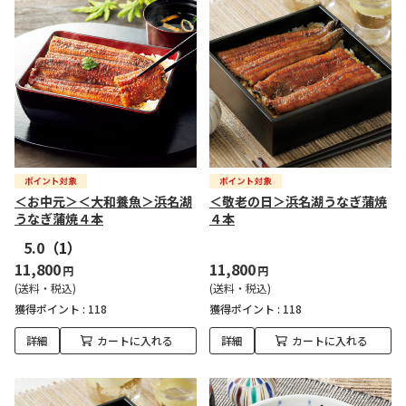
＜お中元＞＜大和養魚＞浜名湖
＜敬老の日＞浜名湖うなぎ蒲焼
うなぎ蒲焼４本
４本
5.0
（1）
11,800
11,800
円
円
(送料・税込)
(送料・税込)
獲得ポイント :
118
獲得ポイント :
118
詳細
カートに入れる
詳細
カートに入れる