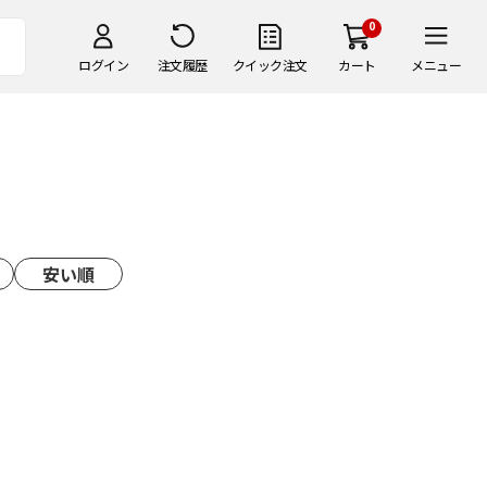
0
ログイン
注文履歴
クイック注文
カート
メニュー
安い順