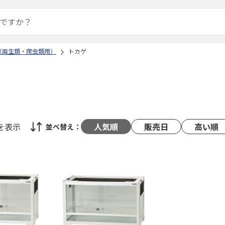
（両生類・爬虫類用）
トカゲ
を表示
人気順
販売日
高い順
並べ替え：