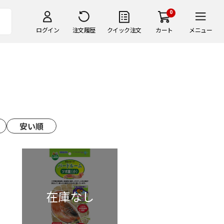
0
ログイン
注文履歴
クイック注文
カート
メニュー
安い順