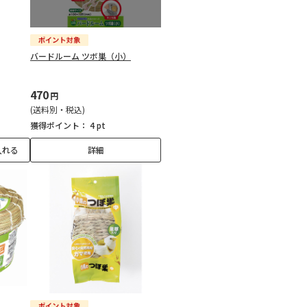
バードルーム ツボ巣（小）
470
円
(送料別・税込)
獲得ポイント：
4 pt
入れる
詳細