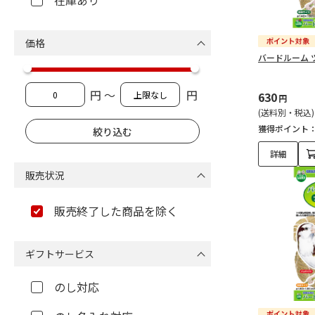
在庫あり
価格
バードルーム 
円 ～
円
630
円
(送料別・税込)
獲得ポイント
詳細
販売状況
販売終了した商品を除く
ギフトサービス
のし対応