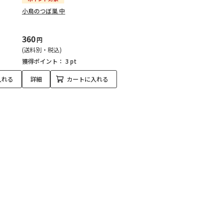
小鳥のつぼ巣 中
360
円
(送料別・税込)
獲得ポイント：
3 pt
入れる
詳細
カートに入れる