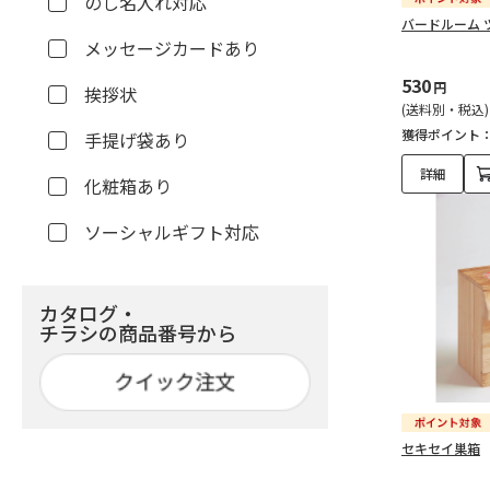
のし名入れ対応
バードルーム 
メッセージカードあり
530
円
挨拶状
(送料別・税込)
獲得ポイント
手提げ袋あり
詳細
化粧箱あり
ソーシャルギフト対応
カタログ・
チラシの商品番号から
セキセイ巣箱