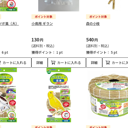
ツボ巣（大）
小鳥用 ギラン
森の小枝
130
540
円
円
(送料別・税込)
(送料別・税込)
：
6 pt
獲得ポイント：
1 pt
獲得ポイント：
5 pt
カートに入れる
詳細
カートに入れる
詳細
カートに