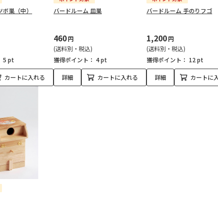
ツボ巣（中）
バードルーム 皿巣
バードルーム 手のりフゴ
460
1,200
円
円
(送料別・税込)
(送料別・税込)
：
5 pt
獲得ポイント：
4 pt
獲得ポイント：
12 pt
カートに入れる
詳細
カートに入れる
詳細
カートに