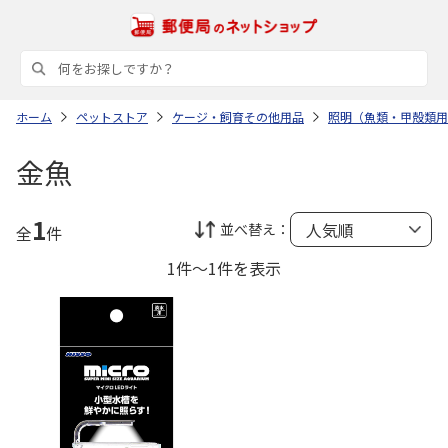
ホーム
ペットストア
ケージ・飼育その他用品
照明（魚類・甲殻類用
金魚
1
並べ替え：
全
件
1件～1件を表示