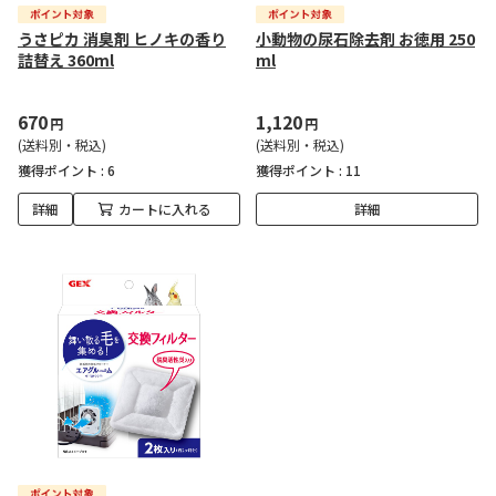
うさピカ 消臭剤 ヒノキの香り
小動物の尿石除去剤 お徳用 250
詰替え 360ml
ml
670
1,120
円
円
(送料別・税込)
(送料別・税込)
獲得ポイント :
6
獲得ポイント :
11
詳細
カートに入れる
詳細