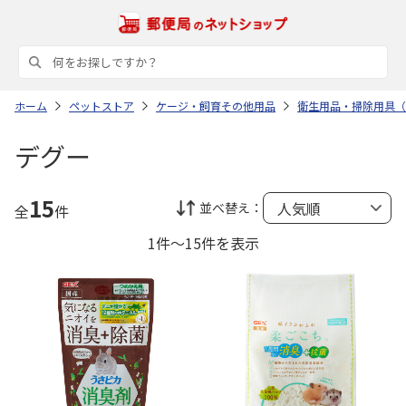
ホーム
ペットストア
ケージ・飼育その他用品
衛生用品・掃除用具（
デグー
15
並べ替え：
全
件
1件～15件を表示