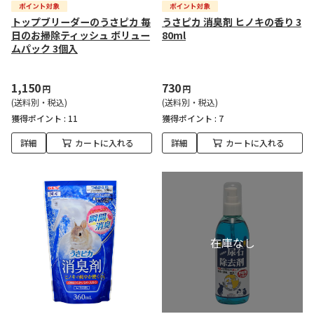
トップブリーダーのうさピカ 毎
うさピカ 消臭剤 ヒノキの香り 3
日のお掃除ティッシュ ボリュー
80ml
ムパック 3個入
1,150
730
円
円
(送料別・税込)
(送料別・税込)
獲得ポイント :
11
獲得ポイント :
7
詳細
カートに入れる
詳細
カートに入れる