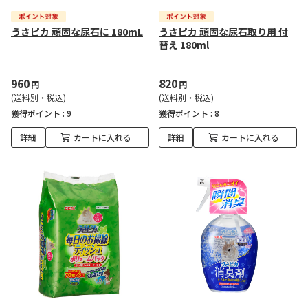
うさピカ 頑固な尿石に 180mL
うさピカ 頑固な尿石取り用 付
替え 180ml
960
820
円
円
(送料別・税込)
(送料別・税込)
獲得ポイント :
9
獲得ポイント :
8
詳細
カートに入れる
詳細
カートに入れる