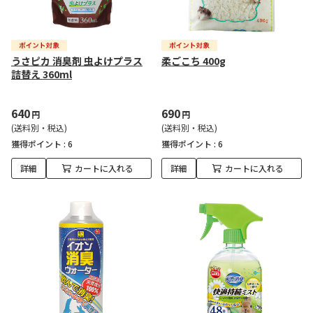
うさピカ 消臭剤 虫よけプラス
柔ごこち 400g
詰替え 360ml
640
690
円
円
(送料別・税込)
(送料別・税込)
獲得ポイント :
6
獲得ポイント :
6
詳細
カートに入れる
詳細
カートに入れる