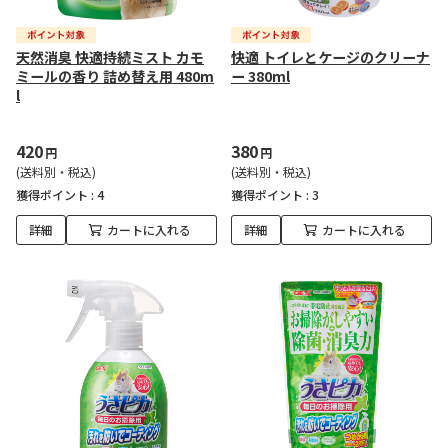
天然消臭 快適持続ミスト カモ
快適 トイレとケージのクリーナ
ミールの香り 詰め替え用 480m
ー 380ml
l
420
380
円
円
(送料別・税込)
(送料別・税込)
獲得ポイント :
4
獲得ポイント :
3
詳細
カートに入れる
詳細
カートに入れる