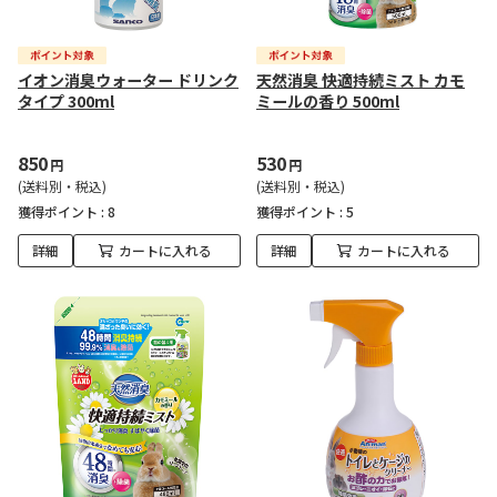
イオン消臭ウォーター ドリンク
天然消臭 快適持続ミスト カモ
タイプ 300ml
ミールの香り 500ml
850
530
円
円
(送料別・税込)
(送料別・税込)
獲得ポイント :
8
獲得ポイント :
5
詳細
カートに入れる
詳細
カートに入れる