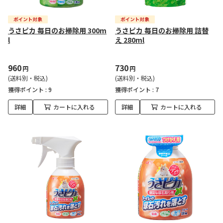
うさピカ 毎日のお掃除用 300m
うさピカ 毎日のお掃除用 詰替
l
え 280ml
960
730
円
円
(送料別・税込)
(送料別・税込)
獲得ポイント :
9
獲得ポイント :
7
詳細
カートに入れる
詳細
カートに入れる