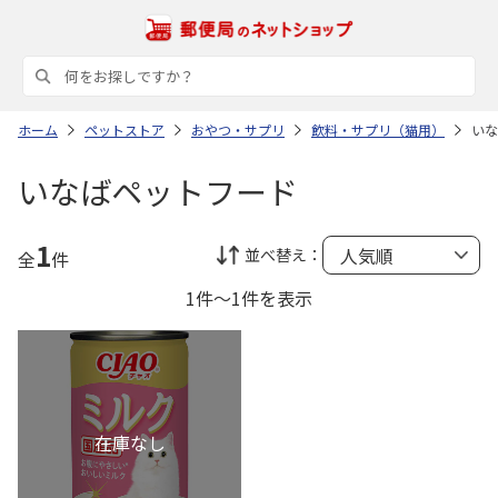
ホーム
ペットストア
おやつ・サプリ
飲料・サプリ（猫用）
いな
いなばペットフード
1
並べ替え：
全
件
1件～1件を表示