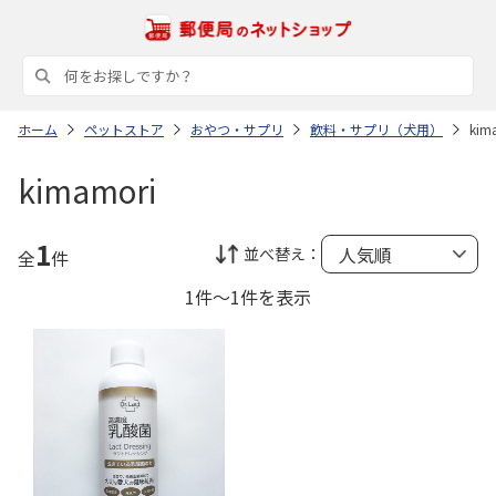
ホーム
ペットストア
おやつ・サプリ
飲料・サプリ（犬用）
kim
kimamori
1
並べ替え：
全
件
1件～1件を表示